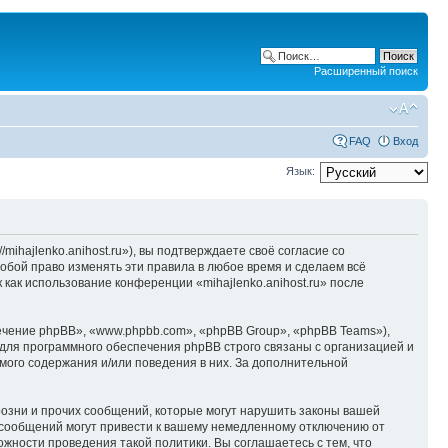
Расширенный поиск
FAQ
Вход
Язык:
/mihajlenko.anihost.ru»), вы подтверждаете своё согласие со
собой право изменять эти правила в любое время и сделаем всё
 как использование конференции «mihajlenko.anihost.ru» после
чение phpBB», «www.phpbb.com», «phpBB Group», «phpBB Teams»),
для программного обеспечения phpBB строго связаны с организацией и
мого содержания и/или поведения в них. За дополнительной
озни и прочих сообщений, которые могут нарушить законы вашей
х сообщений могут привести к вашему немедленному отключению от
ожности проведения такой политики. Вы соглашаетесь с тем, что