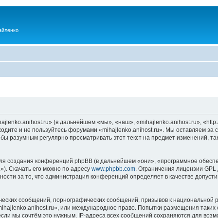
айленко
enko.anihost.ru» (в дальнейшем «мы», «наш», «mihajlenko.anihost.ru», «http:/
одите и не пользуйтесь форумами «mihajlenko.anihost.ru». Мы оставляем за 
 бы разумным регулярно просматривать этот текст на предмет изменений, так
я создания конференций phpBB (в дальнейшем «они», «программное обеспе
»). Скачать его можно по адресу
www.phpbb.com
. Ограничения лицензии GPL 
ности за то, что администрация конференций определяет в качестве допусти
ческих сообщений, порнографических сообщений, призывов к национальной р
mihajlenko.anihost.ru», или международное право. Попытки размещения таки
если мы сочтём это нужным. IP-адреса всех сообщений сохраняются для возм