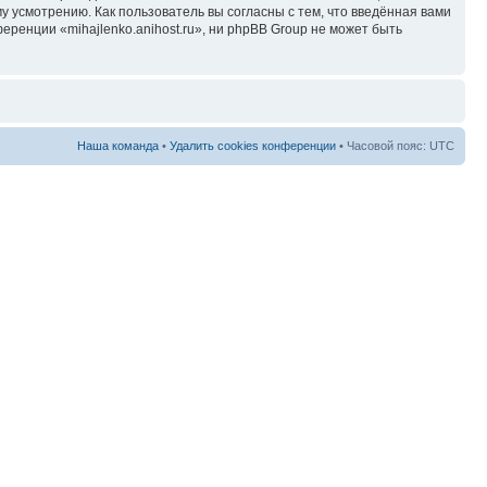
у усмотрению. Как пользователь вы согласны с тем, что введённая вами
ренции «mihajlenko.anihost.ru», ни phpBB Group не может быть
Наша команда
•
Удалить cookies конференции
• Часовой пояс: UTC