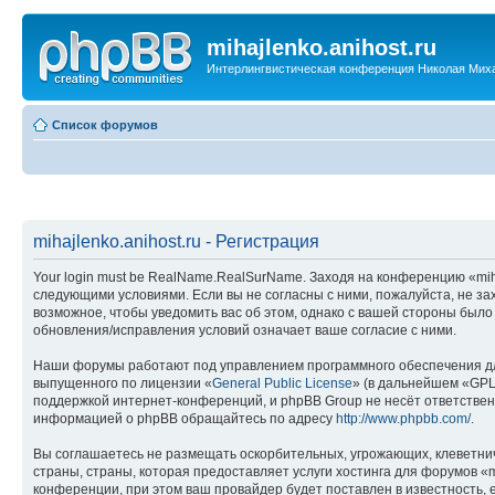
mihajlenko.anihost.ru
Интерлингвистическая конференция Николая Мих
Список форумов
mihajlenko.anihost.ru - Регистрация
Your login must be RealName.RealSurName. Заходя на конференцию «mihajl
следующими условиями. Если вы не согласны с ними, пожалуйста, не зах
возможное, чтобы уведомить вас об этом, однако с вашей стороны было
обновления/исправления условий означает ваше согласие с ними.
Наши форумы работают под управлением программного обеспечения дл
выпущенного по лицензии «
General Public License
» (в дальнейшем «GPL
поддержкой интернет-конференций, и phpBB Group не несёт ответствен
информацией о phpBB обращайтесь по адресу
http://www.phpbb.com/
.
Вы соглашаетесь не размещать оскорбительных, угрожающих, клеветни
страны, страны, которая предоставляет услуги хостинга для форумов «
конференции, при этом ваш провайдер будет поставлен в известность, 