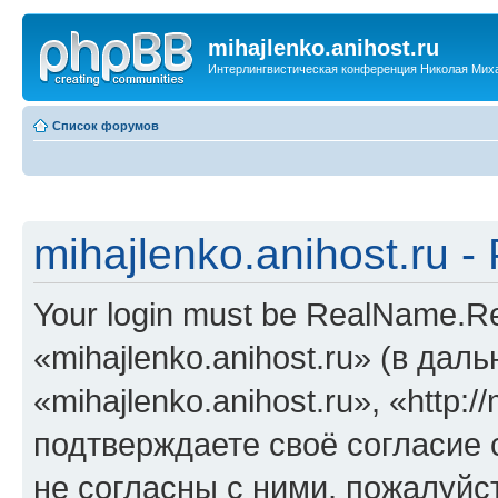
mihajlenko.anihost.ru
Интерлингвистическая конференция Николая Мих
Список форумов
mihajlenko.anihost.ru 
Your login must be RealName.
«mihajlenko.anihost.ru» (в да
«mihajlenko.anihost.ru», «http://
подтверждаете своё согласие
не согласны с ними, пожалуйст