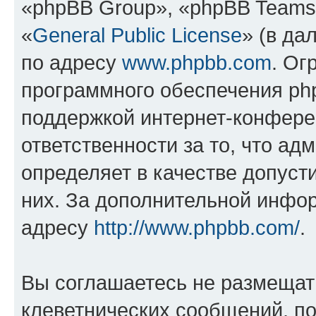
«phpBB Group», «phpBB Teams
«
General Public License
» (в да
по адресу
www.phpbb.com
. Ог
программного обеспечения php
поддержкой интернет-конферен
ответственности за то, что а
определяет в качестве допуст
них. За дополнительной инфо
адресу
http://www.phpbb.com/
.
Вы соглашаетесь не размещат
клеветнических сообщений, п