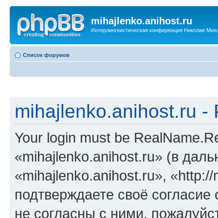
mihajlenko.anihost.ru
Интерлингвистическая конференция Николая Мих
Список форумов
mihajlenko.anihost.ru 
Your login must be RealName.
«mihajlenko.anihost.ru» (в да
«mihajlenko.anihost.ru», «http://
подтверждаете своё согласие
не согласны с ними, пожалуйст