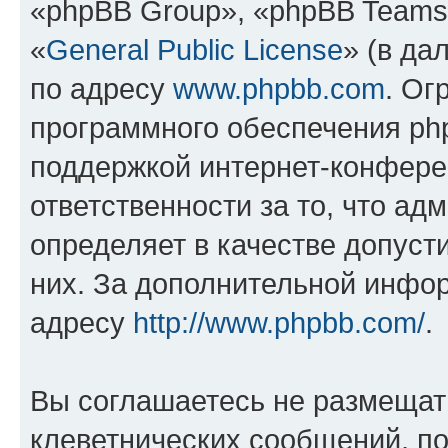
«phpBB Group», «phpBB Teams
«
General Public License
» (в да
по адресу
www.phpbb.com
. Ог
программного обеспечения php
поддержкой интернет-конферен
ответственности за то, что а
определяет в качестве допуст
них. За дополнительной инфо
адресу
http://www.phpbb.com/
.
Вы соглашаетесь не размещат
клеветнических сообщений, п