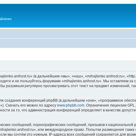
айленко
enko.anihost.ru» (в дальнейшем «мы», «наш», «mihajlenko.anihost.ru», «http:/
одите и не пользуйтесь форумами «mihajlenko.anihost.ru». Мы оставляем за 
 бы разумным регулярно просматривать этот текст на предмет изменений, так
я создания конференций phpBB (в дальнейшем «они», «программное обеспе
»). Скачать его можно по адресу
www.phpbb.com
. Ограничения лицензии GPL 
ности за то, что администрация конференций определяет в качестве допусти
ческих сообщений, порнографических сообщений, призывов к национальной р
mihajlenko.anihost.ru», или международное право. Попытки размещения таки
если мы сочтём это нужным. IP-адреса всех сообщений сохраняются для возм