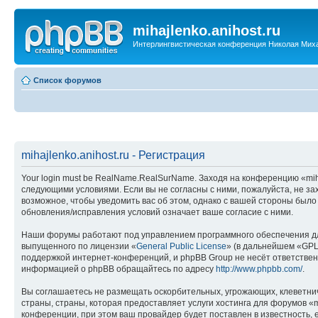
mihajlenko.anihost.ru
Интерлингвистическая конференция Николая Мих
Список форумов
mihajlenko.anihost.ru - Регистрация
Your login must be RealName.RealSurName. Заходя на конференцию «mihajl
следующими условиями. Если вы не согласны с ними, пожалуйста, не зах
возможное, чтобы уведомить вас об этом, однако с вашей стороны было
обновления/исправления условий означает ваше согласие с ними.
Наши форумы работают под управлением программного обеспечения дл
выпущенного по лицензии «
General Public License
» (в дальнейшем «GPL
поддержкой интернет-конференций, и phpBB Group не несёт ответствен
информацией о phpBB обращайтесь по адресу
http://www.phpbb.com/
.
Вы соглашаетесь не размещать оскорбительных, угрожающих, клеветни
страны, страны, которая предоставляет услуги хостинга для форумов «
конференции, при этом ваш провайдер будет поставлен в известность, 