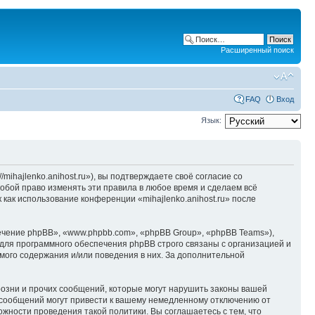
Расширенный поиск
FAQ
Вход
Язык:
/mihajlenko.anihost.ru»), вы подтверждаете своё согласие со
собой право изменять эти правила в любое время и сделаем всё
 как использование конференции «mihajlenko.anihost.ru» после
чение phpBB», «www.phpbb.com», «phpBB Group», «phpBB Teams»),
для программного обеспечения phpBB строго связаны с организацией и
мого содержания и/или поведения в них. За дополнительной
озни и прочих сообщений, которые могут нарушить законы вашей
х сообщений могут привести к вашему немедленному отключению от
ожности проведения такой политики. Вы соглашаетесь с тем, что