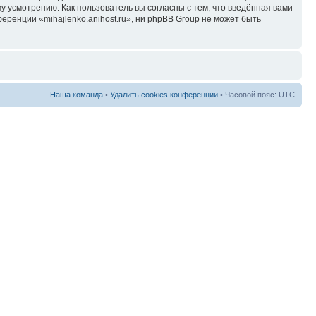
у усмотрению. Как пользователь вы согласны с тем, что введённая вами
ренции «mihajlenko.anihost.ru», ни phpBB Group не может быть
Наша команда
•
Удалить cookies конференции
• Часовой пояс: UTC