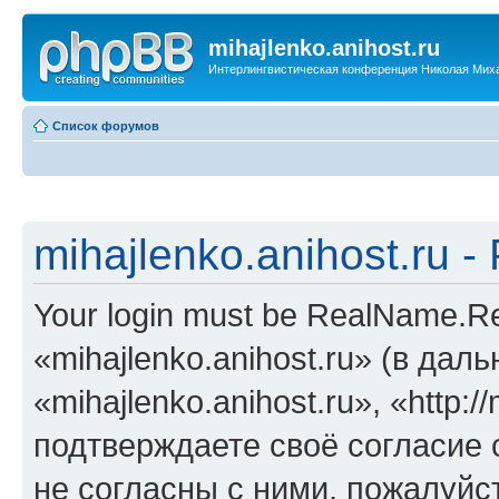
mihajlenko.anihost.ru
Интерлингвистическая конференция Николая Мих
Список форумов
mihajlenko.anihost.ru 
Your login must be RealName.
«mihajlenko.anihost.ru» (в да
«mihajlenko.anihost.ru», «http://
подтверждаете своё согласие
не согласны с ними, пожалуйст