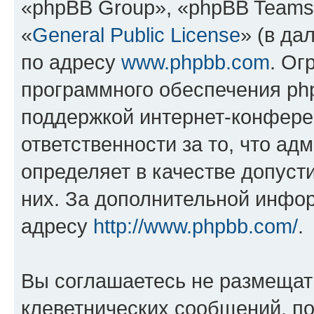
«phpBB Group», «phpBB Teams
«
General Public License
» (в да
по адресу
www.phpbb.com
. Ог
программного обеспечения php
поддержкой интернет-конферен
ответственности за то, что а
определяет в качестве допуст
них. За дополнительной инфо
адресу
http://www.phpbb.com/
.
Вы соглашаетесь не размещат
клеветнических сообщений, п