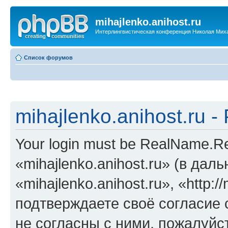
mihajlenko.anihost.ru
Интерлингвистическая конференция Николая Мих
Список форумов
mihajlenko.anihost.ru 
Your login must be RealName.
«mihajlenko.anihost.ru» (в да
«mihajlenko.anihost.ru», «http://
подтверждаете своё согласие
не согласны с ними, пожалуйст