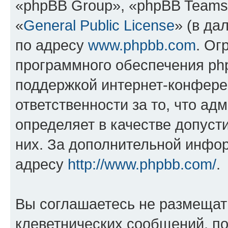
«phpBB Group», «phpBB Teams
«
General Public License
» (в да
по адресу
www.phpbb.com
. Ог
программного обеспечения php
поддержкой интернет-конферен
ответственности за то, что а
определяет в качестве допуст
них. За дополнительной инфо
адресу
http://www.phpbb.com/
.
Вы соглашаетесь не размещат
клеветнических сообщений, п