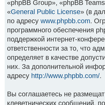
«phpBB Group», «phpBB Teams
«
General Public License
» (в да
по адресу
www.phpbb.com
. Ог
программного обеспечения php
поддержкой интернет-конферен
ответственности за то, что а
определяет в качестве допуст
них. За дополнительной инфо
адресу
http://www.phpbb.com/
.
Вы соглашаетесь не размещат
клеветнических сообщений, п