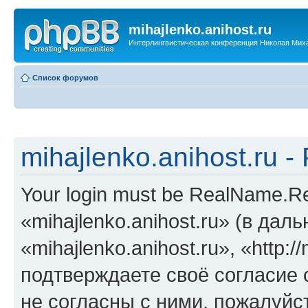
mihajlenko.anihost.ru
Интерлингвистическая конференция Николая Мих
Список форумов
mihajlenko.anihost.ru 
Your login must be RealName.
«mihajlenko.anihost.ru» (в да
«mihajlenko.anihost.ru», «http://
подтверждаете своё согласие
не согласны с ними, пожалуйст