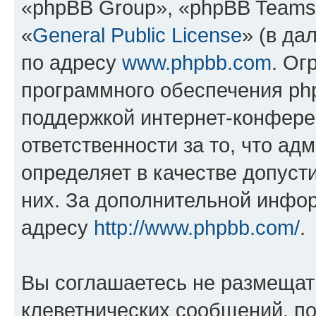
«phpBB Group», «phpBB Teams
«
General Public License
» (в да
по адресу
www.phpbb.com
. Ог
программного обеспечения php
поддержкой интернет-конферен
ответственности за то, что а
определяет в качестве допуст
них. За дополнительной инфо
адресу
http://www.phpbb.com/
.
Вы соглашаетесь не размещат
клеветнических сообщений, п