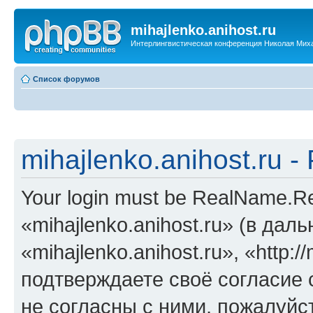
mihajlenko.anihost.ru
Интерлингвистическая конференция Николая Мих
Список форумов
mihajlenko.anihost.ru 
Your login must be RealName.
«mihajlenko.anihost.ru» (в да
«mihajlenko.anihost.ru», «http://
подтверждаете своё согласие
не согласны с ними, пожалуйст