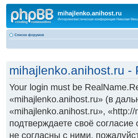
mihajlenko.anihost.ru
Интерлингвистическая конференция Николая Мих
Список форумов
mihajlenko.anihost.ru 
Your login must be RealName.
«mihajlenko.anihost.ru» (в да
«mihajlenko.anihost.ru», «http://
подтверждаете своё согласие
не согласны с ними, пожалуйст