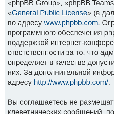
«phpBB Group», «phpBB Teams
«
General Public License
» (в да
по адресу
www.phpbb.com
. Ог
программного обеспечения php
поддержкой интернет-конферен
ответственности за то, что а
определяет в качестве допуст
них. За дополнительной инфо
адресу
http://www.phpbb.com/
.
Вы соглашаетесь не размещат
клеветнических сообщений, п