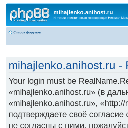
mihajlenko.anihost.ru
Интерлингвистическая конференция Николая Мих
Список форумов
mihajlenko.anihost.ru 
Your login must be RealName.
«mihajlenko.anihost.ru» (в да
«mihajlenko.anihost.ru», «http://
подтверждаете своё согласие
не согласны с ними, пожалуйст