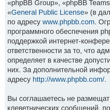
«phpBB Group», «phpBB Teams
«
General Public License
» (в да
по адресу
www.phpbb.com
. Ог
программного обеспечения php
поддержкой интернет-конферен
ответственности за то, что а
определяет в качестве допуст
них. За дополнительной инфо
адресу
http://www.phpbb.com/
.
Вы соглашаетесь не размещат
клеветнических сообщений, п