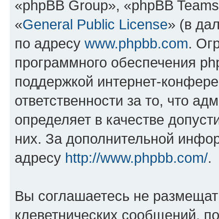
«phpBB Group», «phpBB Teams
«
General Public License
» (в да
по адресу
www.phpbb.com
. Ог
программного обеспечения php
поддержкой интернет-конферен
ответственности за то, что а
определяет в качестве допуст
них. За дополнительной инфо
адресу
http://www.phpbb.com/
.
Вы соглашаетесь не размещат
клеветнических сообщений, п