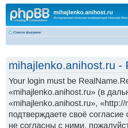
mihajlenko.anihost.ru
Интерлингвистическая конференция Николая Мих
Список форумов
mihajlenko.anihost.ru 
Your login must be RealName.
«mihajlenko.anihost.ru» (в да
«mihajlenko.anihost.ru», «http://
подтверждаете своё согласие
не согласны с ними, пожалуйст