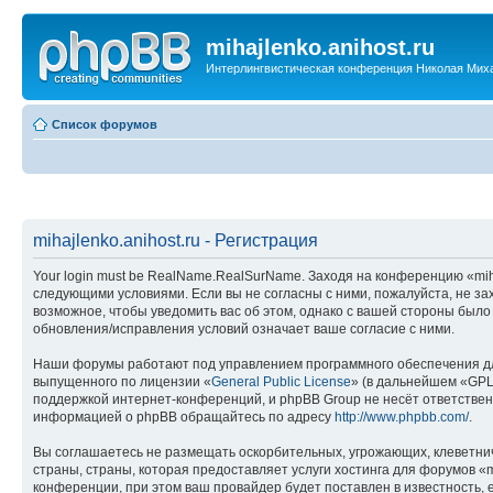
mihajlenko.anihost.ru
Интерлингвистическая конференция Николая Мих
Список форумов
mihajlenko.anihost.ru - Регистрация
Your login must be RealName.RealSurName. Заходя на конференцию «mihajl
следующими условиями. Если вы не согласны с ними, пожалуйста, не зах
возможное, чтобы уведомить вас об этом, однако с вашей стороны было
обновления/исправления условий означает ваше согласие с ними.
Наши форумы работают под управлением программного обеспечения дл
выпущенного по лицензии «
General Public License
» (в дальнейшем «GPL
поддержкой интернет-конференций, и phpBB Group не несёт ответствен
информацией о phpBB обращайтесь по адресу
http://www.phpbb.com/
.
Вы соглашаетесь не размещать оскорбительных, угрожающих, клеветни
страны, страны, которая предоставляет услуги хостинга для форумов «
конференции, при этом ваш провайдер будет поставлен в известность, 