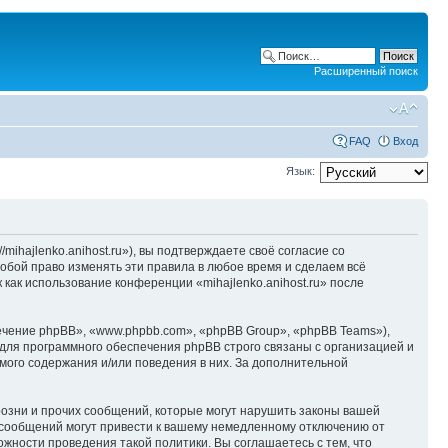
Расширенный поиск
FAQ
Вход
Язык:
/mihajlenko.anihost.ru»), вы подтверждаете своё согласие со
собой право изменять эти правила в любое время и сделаем всё
 как использование конференции «mihajlenko.anihost.ru» после
чение phpBB», «www.phpbb.com», «phpBB Group», «phpBB Teams»),
для программного обеспечения phpBB строго связаны с организацией и
мого содержания и/или поведения в них. За дополнительной
озни и прочих сообщений, которые могут нарушить законы вашей
х сообщений могут привести к вашему немедленному отключению от
ожности проведения такой политики. Вы соглашаетесь с тем, что