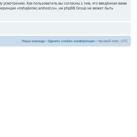
у усмотрению. Как пользователь вы согласны с тем, что введённая вами
ренции «mihajlenko.anihost.ru», ни phpBB Group не может быть
Наша команда
•
Удалить cookies конференции
• Часовой пояс: UTC