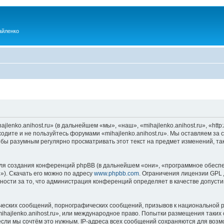
айленко
enko.anihost.ru» (в дальнейшем «мы», «наш», «mihajlenko.anihost.ru», «http:/
одите и не пользуйтесь форумами «mihajlenko.anihost.ru». Мы оставляем за 
 бы разумным регулярно просматривать этот текст на предмет изменений, так
я создания конференций phpBB (в дальнейшем «они», «программное обеспе
»). Скачать его можно по адресу
www.phpbb.com
. Ограничения лицензии GPL 
ности за то, что администрация конференций определяет в качестве допусти
ческих сообщений, порнографических сообщений, призывов к национальной р
mihajlenko.anihost.ru», или международное право. Попытки размещения таки
если мы сочтём это нужным. IP-адреса всех сообщений сохраняются для возм