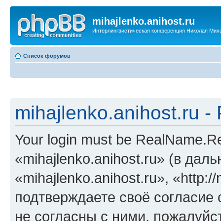
mihajlenko.anihost.ru
Интерлингвистическая конференция Николая Мих
Список форумов
mihajlenko.anihost.ru 
Your login must be RealName.
«mihajlenko.anihost.ru» (в да
«mihajlenko.anihost.ru», «http://
подтверждаете своё согласие
не согласны с ними, пожалуйст