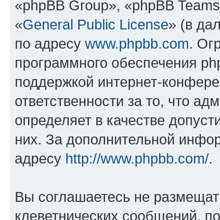
«phpBB Group», «phpBB Teams
«
General Public License
» (в да
по адресу
www.phpbb.com
. Ог
программного обеспечения php
поддержкой интернет-конферен
ответственности за то, что а
определяет в качестве допуст
них. За дополнительной инфо
адресу
http://www.phpbb.com/
.
Вы соглашаетесь не размещат
клеветнических сообщений, п