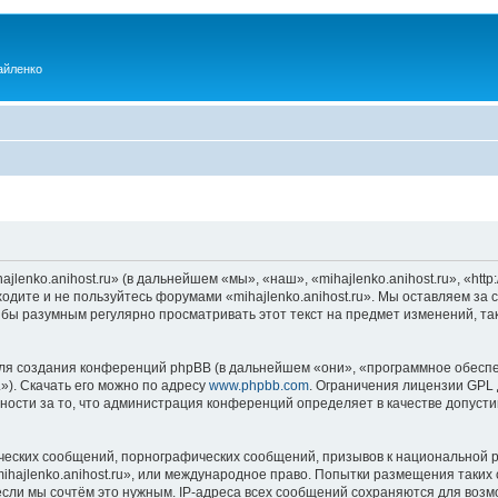
айленко
enko.anihost.ru» (в дальнейшем «мы», «наш», «mihajlenko.anihost.ru», «http:/
одите и не пользуйтесь форумами «mihajlenko.anihost.ru». Мы оставляем за 
 бы разумным регулярно просматривать этот текст на предмет изменений, так
я создания конференций phpBB (в дальнейшем «они», «программное обеспе
»). Скачать его можно по адресу
www.phpbb.com
. Ограничения лицензии GPL 
ности за то, что администрация конференций определяет в качестве допусти
ческих сообщений, порнографических сообщений, призывов к национальной р
mihajlenko.anihost.ru», или международное право. Попытки размещения таки
если мы сочтём это нужным. IP-адреса всех сообщений сохраняются для возм