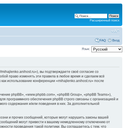
Расширенный поиск
FAQ
Вход
Язык:
/mihajlenko.anihost.ru»), вы подтверждаете своё согласие со
собой право изменять эти правила в любое время и сделаем всё
 как использование конференции «mihajlenko.anihost.ru» после
чение phpBB», «www.phpbb.com», «phpBB Group», «phpBB Teams»),
для программного обеспечения phpBB строго связаны с организацией и
мого содержания и/или поведения в них. За дополнительной
озни и прочих сообщений, которые могут нарушить законы вашей
х сообщений могут привести к вашему немедленному отключению от
ожности проведения такой политики. Вы соглашаетесь с тем, что