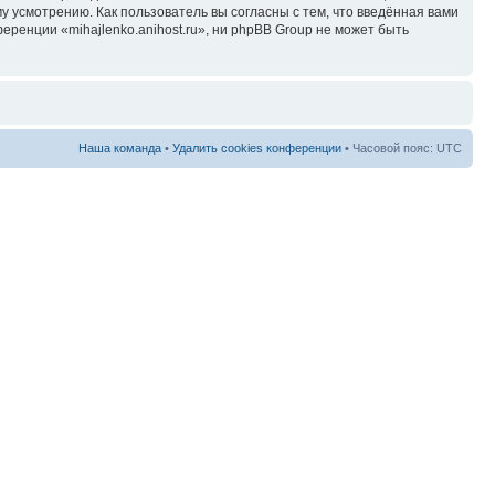
у усмотрению. Как пользователь вы согласны с тем, что введённая вами
ренции «mihajlenko.anihost.ru», ни phpBB Group не может быть
Наша команда
•
Удалить cookies конференции
• Часовой пояс: UTC