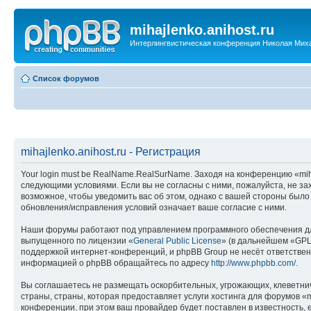
mihajlenko.anihost.ru
Интерлингвистическая конференция Николая Мих
Список форумов
mihajlenko.anihost.ru - Регистрация
Your login must be RealName.RealSurName. Заходя на конференцию «mihajl
следующими условиями. Если вы не согласны с ними, пожалуйста, не зах
возможное, чтобы уведомить вас об этом, однако с вашей стороны было
обновления/исправления условий означает ваше согласие с ними.
Наши форумы работают под управлением программного обеспечения дл
выпущенного по лицензии «
General Public License
» (в дальнейшем «GPL
поддержкой интернет-конференций, и phpBB Group не несёт ответствен
информацией о phpBB обращайтесь по адресу
http://www.phpbb.com/
.
Вы соглашаетесь не размещать оскорбительных, угрожающих, клеветни
страны, страны, которая предоставляет услуги хостинга для форумов «
конференции, при этом ваш провайдер будет поставлен в известность, 