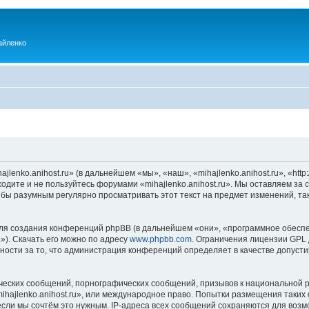
айленко
enko.anihost.ru» (в дальнейшем «мы», «наш», «mihajlenko.anihost.ru», «http:/
одите и не пользуйтесь форумами «mihajlenko.anihost.ru». Мы оставляем за 
 бы разумным регулярно просматривать этот текст на предмет изменений, так
я создания конференций phpBB (в дальнейшем «они», «программное обеспе
»). Скачать его можно по адресу
www.phpbb.com
. Ограничения лицензии GPL 
ности за то, что администрация конференций определяет в качестве допусти
ческих сообщений, порнографических сообщений, призывов к национальной р
mihajlenko.anihost.ru», или международное право. Попытки размещения таки
если мы сочтём это нужным. IP-адреса всех сообщений сохраняются для возм