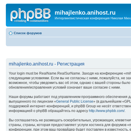
mihajlenko.anihost.ru
Интерлингвистическая конференция Николая Мих
Список форумов
mihajlenko.anihost.ru - Регистрация
Your login must be RealName.RealSurName. Заходя на конференцию «mihajl
следующими условиями. Если вы не согласны с ними, пожалуйста, не зах
возможное, чтобы уведомить вас об этом, однако с вашей стороны было
обновления/исправления условий означает ваше согласие с ними.
Наши форумы работают под управлением программного обеспечения дл
выпущенного по лицензии «
General Public License
» (в дальнейшем «GPL
поддержкой интернет-конференций, и phpBB Group не несёт ответствен
информацией о phpBB обращайтесь по адресу
http://www.phpbb.com/
.
Вы соглашаетесь не размещать оскорбительных, угрожающих, клеветни
страны, страны, которая предоставляет услуги хостинга для форумов «
конференции, при этом ваш провайдер будет поставлен в известность, 