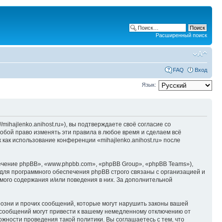
Расширенный поиск
FAQ
Вход
Язык:
/mihajlenko.anihost.ru»), вы подтверждаете своё согласие со
собой право изменять эти правила в любое время и сделаем всё
 как использование конференции «mihajlenko.anihost.ru» после
чение phpBB», «www.phpbb.com», «phpBB Group», «phpBB Teams»),
для программного обеспечения phpBB строго связаны с организацией и
мого содержания и/или поведения в них. За дополнительной
озни и прочих сообщений, которые могут нарушить законы вашей
х сообщений могут привести к вашему немедленному отключению от
ожности проведения такой политики. Вы соглашаетесь с тем, что