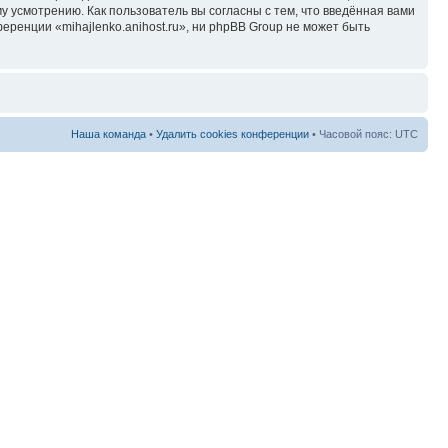
у усмотрению. Как пользователь вы согласны с тем, что введённая вами
ренции «mihajlenko.anihost.ru», ни phpBB Group не может быть
Наша команда
•
Удалить cookies конференции
• Часовой пояс: UTC