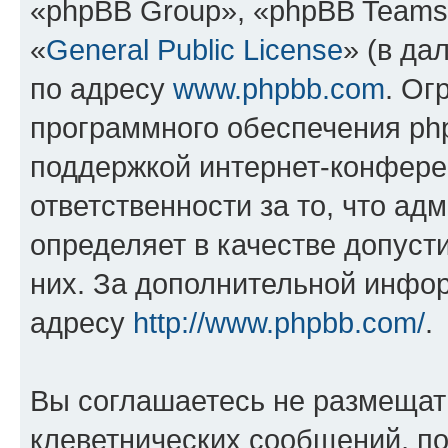
«phpBB Group», «phpBB Teams
«
General Public License
» (в да
по адресу
www.phpbb.com
. Ог
программного обеспечения php
поддержкой интернет-конферен
ответственности за то, что а
определяет в качестве допуст
них. За дополнительной инфо
адресу
http://www.phpbb.com/
.
Вы соглашаетесь не размещат
клеветнических сообщений, п