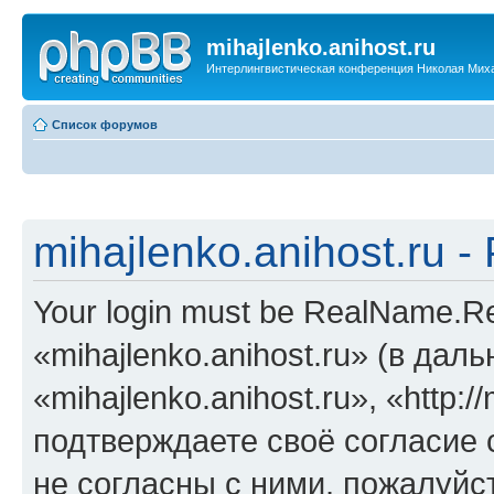
mihajlenko.anihost.ru
Интерлингвистическая конференция Николая Мих
Список форумов
mihajlenko.anihost.ru 
Your login must be RealName.
«mihajlenko.anihost.ru» (в да
«mihajlenko.anihost.ru», «http://
подтверждаете своё согласие
не согласны с ними, пожалуйст