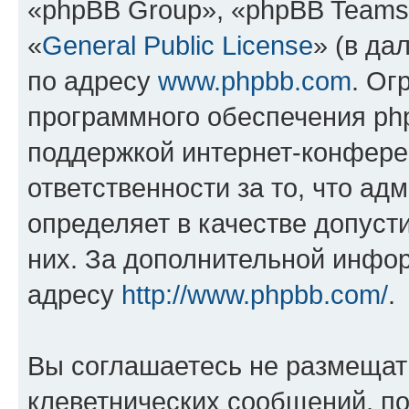
«phpBB Group», «phpBB Teams
«
General Public License
» (в да
по адресу
www.phpbb.com
. Ог
программного обеспечения php
поддержкой интернет-конферен
ответственности за то, что а
определяет в качестве допуст
них. За дополнительной инфо
адресу
http://www.phpbb.com/
.
Вы соглашаетесь не размещат
клеветнических сообщений, п