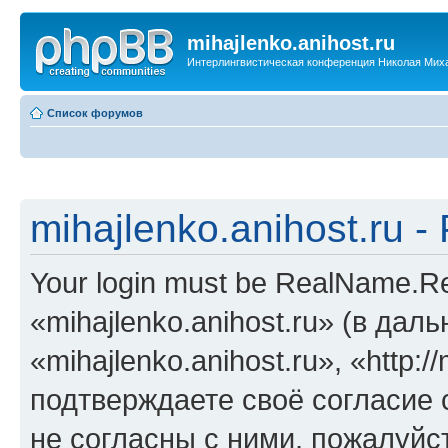
mihajlenko.anihost.ru
Интерлингвистическая конференция Николая Мих
Список форумов
mihajlenko.anihost.ru 
Your login must be RealName.
«mihajlenko.anihost.ru» (в да
«mihajlenko.anihost.ru», «http://
подтверждаете своё согласие
не согласны с ними, пожалуйст