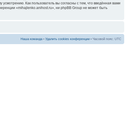
у усмотрению. Как пользователь вы согласны с тем, что введённая вами
ренции «mihajlenko.anihost.ru», ни phpBB Group не может быть
Наша команда
•
Удалить cookies конференции
• Часовой пояс: UTC