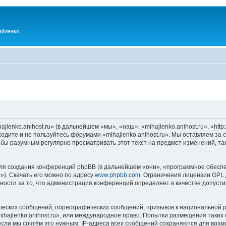
айленко
enko.anihost.ru» (в дальнейшем «мы», «наш», «mihajlenko.anihost.ru», «http:/
одите и не пользуйтесь форумами «mihajlenko.anihost.ru». Мы оставляем за 
 бы разумным регулярно просматривать этот текст на предмет изменений, так
я создания конференций phpBB (в дальнейшем «они», «программное обеспе
»). Скачать его можно по адресу
www.phpbb.com
. Ограничения лицензии GPL 
ности за то, что администрация конференций определяет в качестве допусти
ческих сообщений, порнографических сообщений, призывов к национальной р
mihajlenko.anihost.ru», или международное право. Попытки размещения таки
если мы сочтём это нужным. IP-адреса всех сообщений сохраняются для возм