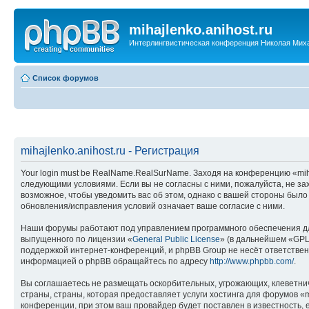
mihajlenko.anihost.ru
Интерлингвистическая конференция Николая Мих
Список форумов
mihajlenko.anihost.ru - Регистрация
Your login must be RealName.RealSurName. Заходя на конференцию «mihajl
следующими условиями. Если вы не согласны с ними, пожалуйста, не зах
возможное, чтобы уведомить вас об этом, однако с вашей стороны было
обновления/исправления условий означает ваше согласие с ними.
Наши форумы работают под управлением программного обеспечения дл
выпущенного по лицензии «
General Public License
» (в дальнейшем «GPL
поддержкой интернет-конференций, и phpBB Group не несёт ответствен
информацией о phpBB обращайтесь по адресу
http://www.phpbb.com/
.
Вы соглашаетесь не размещать оскорбительных, угрожающих, клеветни
страны, страны, которая предоставляет услуги хостинга для форумов «
конференции, при этом ваш провайдер будет поставлен в известность, 