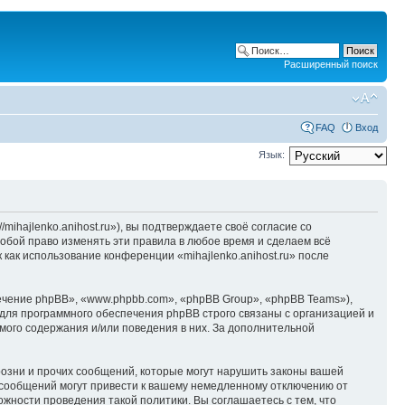
Расширенный поиск
FAQ
Вход
Язык:
/mihajlenko.anihost.ru»), вы подтверждаете своё согласие со
собой право изменять эти правила в любое время и сделаем всё
 как использование конференции «mihajlenko.anihost.ru» после
чение phpBB», «www.phpbb.com», «phpBB Group», «phpBB Teams»),
для программного обеспечения phpBB строго связаны с организацией и
мого содержания и/или поведения в них. За дополнительной
озни и прочих сообщений, которые могут нарушить законы вашей
х сообщений могут привести к вашему немедленному отключению от
ожности проведения такой политики. Вы соглашаетесь с тем, что