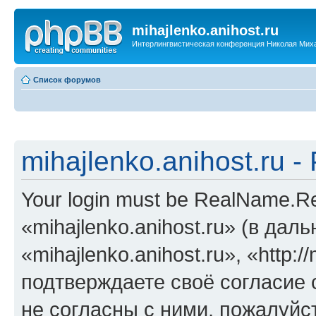
mihajlenko.anihost.ru
Интерлингвистическая конференция Николая Мих
Список форумов
mihajlenko.anihost.ru 
Your login must be RealName.
«mihajlenko.anihost.ru» (в да
«mihajlenko.anihost.ru», «http://
подтверждаете своё согласие
не согласны с ними, пожалуйст