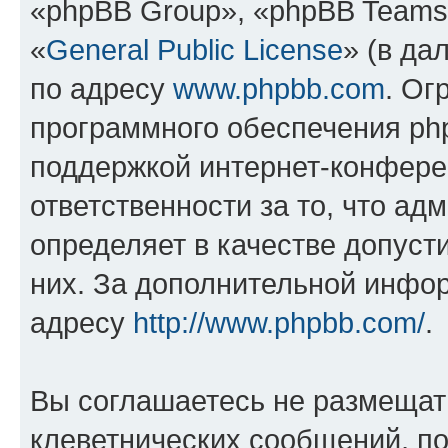
«phpBB Group», «phpBB Teams
«
General Public License
» (в да
по адресу
www.phpbb.com
. Ог
программного обеспечения php
поддержкой интернет-конферен
ответственности за то, что а
определяет в качестве допуст
них. За дополнительной инфо
адресу
http://www.phpbb.com/
.
Вы соглашаетесь не размещат
клеветнических сообщений, п