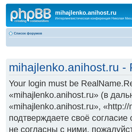
mihajlenko.anihost.ru
Интерлингвистическая конференция Николая Мих
Список форумов
mihajlenko.anihost.ru 
Your login must be RealName.
«mihajlenko.anihost.ru» (в да
«mihajlenko.anihost.ru», «http://
подтверждаете своё согласие
не согласны с ними, пожалуйст