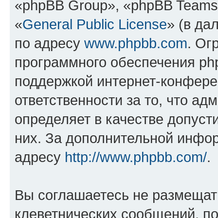
«phpBB Group», «phpBB Teams
«
General Public License
» (в да
по адресу
www.phpbb.com
. Ог
программного обеспечения php
поддержкой интернет-конферен
ответственности за то, что а
определяет в качестве допуст
них. За дополнительной инфо
адресу
http://www.phpbb.com/
.
Вы соглашаетесь не размещат
клеветнических сообщений, п