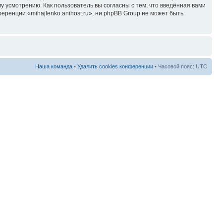
у усмотрению. Как пользователь вы согласны с тем, что введённая вами
ренции «mihajlenko.anihost.ru», ни phpBB Group не может быть
Наша команда
•
Удалить cookies конференции
• Часовой пояс: UTC