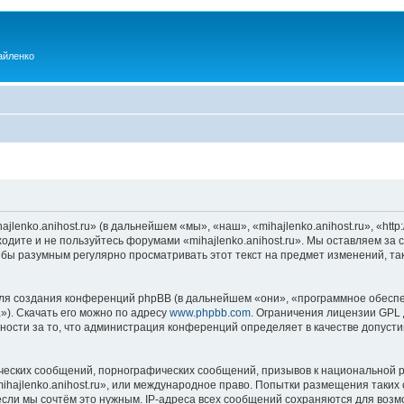
айленко
enko.anihost.ru» (в дальнейшем «мы», «наш», «mihajlenko.anihost.ru», «http:/
одите и не пользуйтесь форумами «mihajlenko.anihost.ru». Мы оставляем за 
 бы разумным регулярно просматривать этот текст на предмет изменений, так
я создания конференций phpBB (в дальнейшем «они», «программное обеспе
»). Скачать его можно по адресу
www.phpbb.com
. Ограничения лицензии GPL 
ности за то, что администрация конференций определяет в качестве допусти
ческих сообщений, порнографических сообщений, призывов к национальной р
mihajlenko.anihost.ru», или международное право. Попытки размещения таки
если мы сочтём это нужным. IP-адреса всех сообщений сохраняются для возм