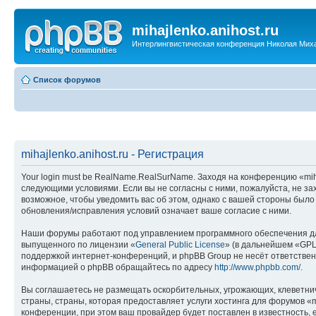
mihajlenko.anihost.ru
Интерлингвистическая конференция Николая Мих
Список форумов
mihajlenko.anihost.ru - Регистрация
Your login must be RealName.RealSurName. Заходя на конференцию «mihajl
следующими условиями. Если вы не согласны с ними, пожалуйста, не зах
возможное, чтобы уведомить вас об этом, однако с вашей стороны было
обновления/исправления условий означает ваше согласие с ними.
Наши форумы работают под управлением программного обеспечения дл
выпущенного по лицензии «
General Public License
» (в дальнейшем «GPL
поддержкой интернет-конференций, и phpBB Group не несёт ответствен
информацией о phpBB обращайтесь по адресу
http://www.phpbb.com/
.
Вы соглашаетесь не размещать оскорбительных, угрожающих, клеветни
страны, страны, которая предоставляет услуги хостинга для форумов «
конференции, при этом ваш провайдер будет поставлен в известность, 