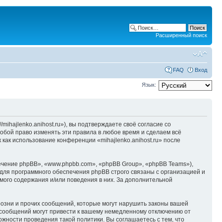
Расширенный поиск
FAQ
Вход
Язык:
/mihajlenko.anihost.ru»), вы подтверждаете своё согласие со
собой право изменять эти правила в любое время и сделаем всё
 как использование конференции «mihajlenko.anihost.ru» после
чение phpBB», «www.phpbb.com», «phpBB Group», «phpBB Teams»),
для программного обеспечения phpBB строго связаны с организацией и
мого содержания и/или поведения в них. За дополнительной
озни и прочих сообщений, которые могут нарушить законы вашей
х сообщений могут привести к вашему немедленному отключению от
ожности проведения такой политики. Вы соглашаетесь с тем, что