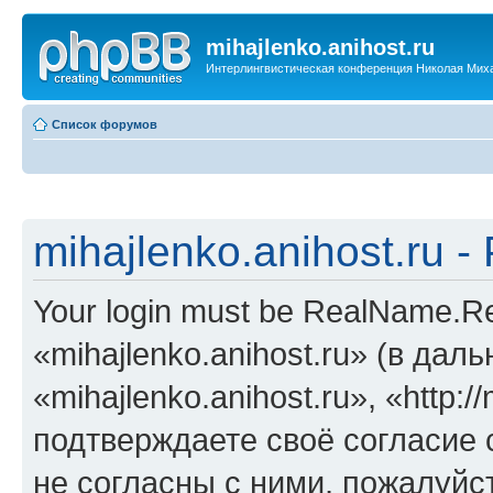
mihajlenko.anihost.ru
Интерлингвистическая конференция Николая Мих
Список форумов
mihajlenko.anihost.ru 
Your login must be RealName.
«mihajlenko.anihost.ru» (в да
«mihajlenko.anihost.ru», «http://
подтверждаете своё согласие
не согласны с ними, пожалуйст