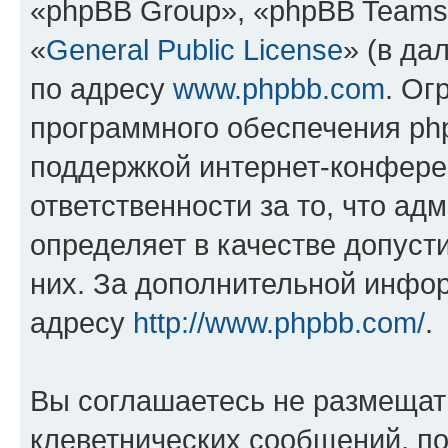
«phpBB Group», «phpBB Teams
«
General Public License
» (в да
по адресу
www.phpbb.com
. Ог
программного обеспечения php
поддержкой интернет-конферен
ответственности за то, что а
определяет в качестве допуст
них. За дополнительной инфо
адресу
http://www.phpbb.com/
.
Вы соглашаетесь не размещат
клеветнических сообщений, п