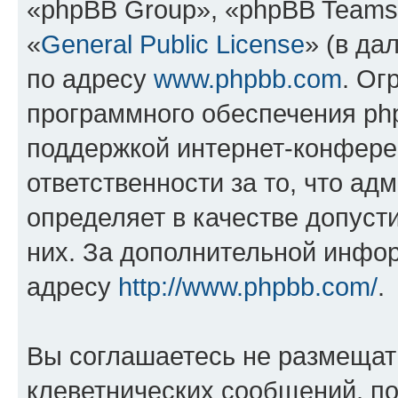
«phpBB Group», «phpBB Teams
«
General Public License
» (в да
по адресу
www.phpbb.com
. Ог
программного обеспечения php
поддержкой интернет-конферен
ответственности за то, что а
определяет в качестве допуст
них. За дополнительной инфо
адресу
http://www.phpbb.com/
.
Вы соглашаетесь не размещат
клеветнических сообщений, п