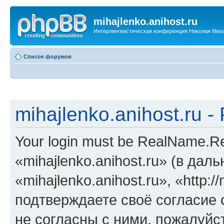
mihajlenko.anihost.ru
Интерлингвистическая конференция Николая Мих
Список форумов
mihajlenko.anihost.ru 
Your login must be RealName.
«mihajlenko.anihost.ru» (в да
«mihajlenko.anihost.ru», «http://
подтверждаете своё согласие
не согласны с ними, пожалуйст