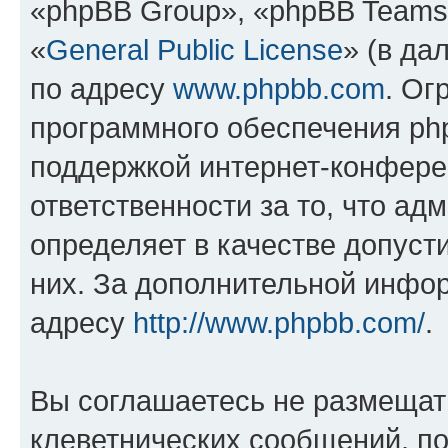
«phpBB Group», «phpBB Teams
«
General Public License
» (в да
по адресу
www.phpbb.com
. Ог
программного обеспечения php
поддержкой интернет-конферен
ответственности за то, что а
определяет в качестве допуст
них. За дополнительной инфо
адресу
http://www.phpbb.com/
.
Вы соглашаетесь не размещат
клеветнических сообщений, п