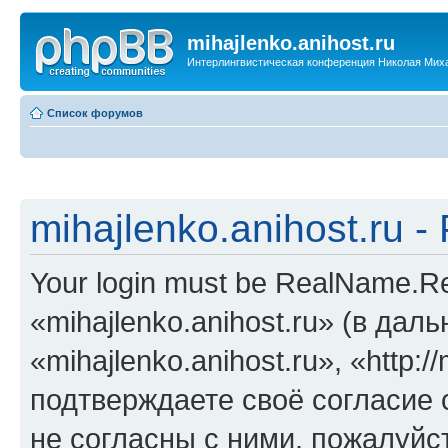
mihajlenko.anihost.ru
Интерлингвистическая конференция Николая Мих
Список форумов
mihajlenko.anihost.ru 
Your login must be RealName.
«mihajlenko.anihost.ru» (в да
«mihajlenko.anihost.ru», «http://
подтверждаете своё согласие
не согласны с ними, пожалуйст