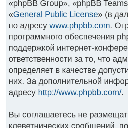
«phpBB Group», «phpBB Teams
«
General Public License
» (в да
по адресу
www.phpbb.com
. Ог
программного обеспечения php
поддержкой интернет-конферен
ответственности за то, что а
определяет в качестве допуст
них. За дополнительной инфо
адресу
http://www.phpbb.com/
.
Вы соглашаетесь не размещат
клеветнических сообщений, п