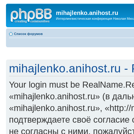
mihajlenko.anihost.ru
Интерлингвистическая конференция Николая Мих
Список форумов
mihajlenko.anihost.ru 
Your login must be RealName.
«mihajlenko.anihost.ru» (в да
«mihajlenko.anihost.ru», «http://
подтверждаете своё согласие
не согласны с ними, пожалуйст