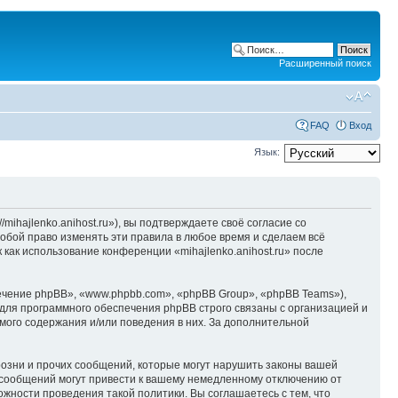
Расширенный поиск
FAQ
Вход
Язык:
/mihajlenko.anihost.ru»), вы подтверждаете своё согласие со
собой право изменять эти правила в любое время и сделаем всё
 как использование конференции «mihajlenko.anihost.ru» после
чение phpBB», «www.phpbb.com», «phpBB Group», «phpBB Teams»),
для программного обеспечения phpBB строго связаны с организацией и
мого содержания и/или поведения в них. За дополнительной
озни и прочих сообщений, которые могут нарушить законы вашей
х сообщений могут привести к вашему немедленному отключению от
ожности проведения такой политики. Вы соглашаетесь с тем, что