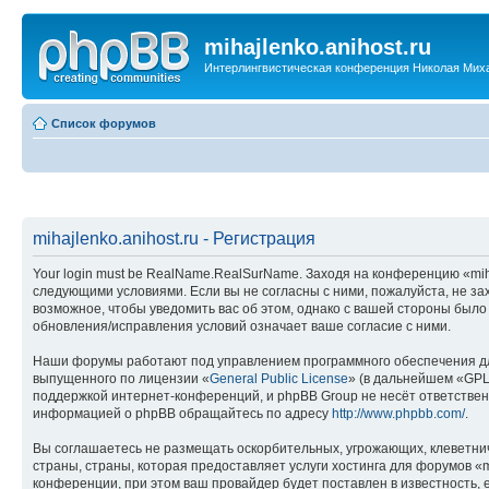
mihajlenko.anihost.ru
Интерлингвистическая конференция Николая Мих
Список форумов
mihajlenko.anihost.ru - Регистрация
Your login must be RealName.RealSurName. Заходя на конференцию «mihajl
следующими условиями. Если вы не согласны с ними, пожалуйста, не зах
возможное, чтобы уведомить вас об этом, однако с вашей стороны было
обновления/исправления условий означает ваше согласие с ними.
Наши форумы работают под управлением программного обеспечения дл
выпущенного по лицензии «
General Public License
» (в дальнейшем «GPL
поддержкой интернет-конференций, и phpBB Group не несёт ответствен
информацией о phpBB обращайтесь по адресу
http://www.phpbb.com/
.
Вы соглашаетесь не размещать оскорбительных, угрожающих, клеветни
страны, страны, которая предоставляет услуги хостинга для форумов «
конференции, при этом ваш провайдер будет поставлен в известность, 