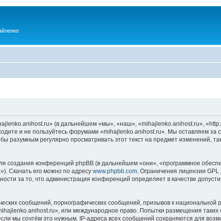
айленко
enko.anihost.ru» (в дальнейшем «мы», «наш», «mihajlenko.anihost.ru», «http:/
одите и не пользуйтесь форумами «mihajlenko.anihost.ru». Мы оставляем за 
 бы разумным регулярно просматривать этот текст на предмет изменений, так
я создания конференций phpBB (в дальнейшем «они», «программное обеспе
»). Скачать его можно по адресу
www.phpbb.com
. Ограничения лицензии GPL 
ности за то, что администрация конференций определяет в качестве допусти
ческих сообщений, порнографических сообщений, призывов к национальной р
mihajlenko.anihost.ru», или международное право. Попытки размещения таки
если мы сочтём это нужным. IP-адреса всех сообщений сохраняются для возм