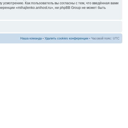
у усмотрению. Как пользователь вы согласны с тем, что введённая вами
ренции «mihajlenko.anihost.ru», ни phpBB Group не может быть
Наша команда
•
Удалить cookies конференции
• Часовой пояс: UTC