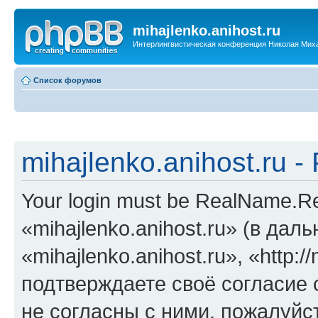
mihajlenko.anihost.ru
Интерлингвистическая конференция Николая Мих
Список форумов
mihajlenko.anihost.ru 
Your login must be RealName.
«mihajlenko.anihost.ru» (в да
«mihajlenko.anihost.ru», «http://
подтверждаете своё согласие
не согласны с ними, пожалуйст