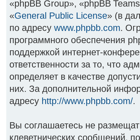
«phpBB Group», «phpBB Teams
«
General Public License
» (в да
по адресу
www.phpbb.com
. Ог
программного обеспечения php
поддержкой интернет-конферен
ответственности за то, что а
определяет в качестве допуст
них. За дополнительной инфо
адресу
http://www.phpbb.com/
.
Вы соглашаетесь не размещат
клеветнических сообщений, п