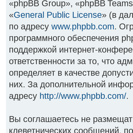
«phpBB Group», «phpBB Teams
«
General Public License
» (в да
по адресу
www.phpbb.com
. Ог
программного обеспечения php
поддержкой интернет-конферен
ответственности за то, что а
определяет в качестве допуст
них. За дополнительной инфо
адресу
http://www.phpbb.com/
.
Вы соглашаетесь не размещат
клеветнических сообщений, п