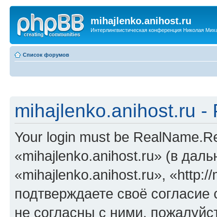
mihajlenko.anihost.ru
Интерлингвистическая конференция Николая Мих
Список форумов
mihajlenko.anihost.ru 
Your login must be RealName.
«mihajlenko.anihost.ru» (в да
«mihajlenko.anihost.ru», «http://
подтверждаете своё согласие
не согласны с ними, пожалуйст