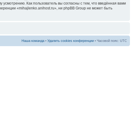
у усмотрению. Как пользователь вы согласны с тем, что введённая вами
ренции «mihajlenko.anihost.ru», ни phpBB Group не может быть
Наша команда
•
Удалить cookies конференции
• Часовой пояс: UTC