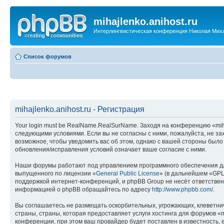
mihajlenko.anihost.ru
Интерлингвистическая конференция Николая Мих
Список форумов
mihajlenko.anihost.ru - Регистрация
Your login must be RealName.RealSurName. Заходя на конференцию «mihajl
следующими условиями. Если вы не согласны с ними, пожалуйста, не зах
возможное, чтобы уведомить вас об этом, однако с вашей стороны было
обновления/исправления условий означает ваше согласие с ними.
Наши форумы работают под управлением программного обеспечения дл
выпущенного по лицензии «
General Public License
» (в дальнейшем «GPL
поддержкой интернет-конференций, и phpBB Group не несёт ответствен
информацией о phpBB обращайтесь по адресу
http://www.phpbb.com/
.
Вы соглашаетесь не размещать оскорбительных, угрожающих, клеветни
страны, страны, которая предоставляет услуги хостинга для форумов «
конференции, при этом ваш провайдер будет поставлен в известность, 