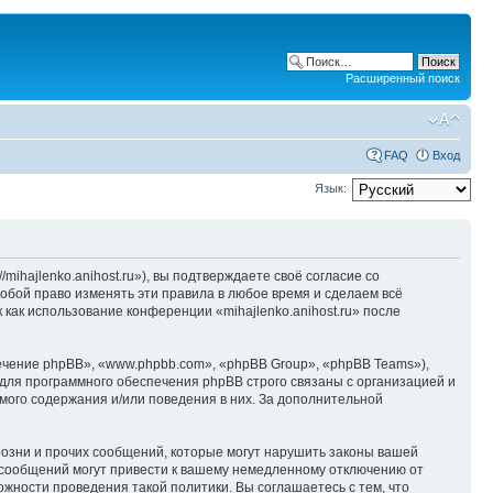
Расширенный поиск
FAQ
Вход
Язык:
/mihajlenko.anihost.ru»), вы подтверждаете своё согласие со
собой право изменять эти правила в любое время и сделаем всё
 как использование конференции «mihajlenko.anihost.ru» после
чение phpBB», «www.phpbb.com», «phpBB Group», «phpBB Teams»),
для программного обеспечения phpBB строго связаны с организацией и
мого содержания и/или поведения в них. За дополнительной
озни и прочих сообщений, которые могут нарушить законы вашей
х сообщений могут привести к вашему немедленному отключению от
ожности проведения такой политики. Вы соглашаетесь с тем, что