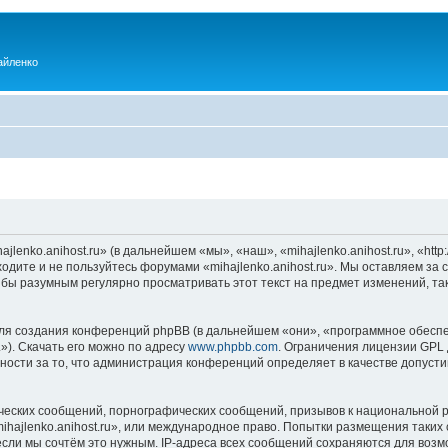
айленко
enko.anihost.ru» (в дальнейшем «мы», «наш», «mihajlenko.anihost.ru», «http:/
одите и не пользуйтесь форумами «mihajlenko.anihost.ru». Мы оставляем за 
 бы разумным регулярно просматривать этот текст на предмет изменений, так
я создания конференций phpBB (в дальнейшем «они», «программное обеспе
»). Скачать его можно по адресу
www.phpbb.com
. Ограничения лицензии GPL 
ности за то, что администрация конференций определяет в качестве допусти
ческих сообщений, порнографических сообщений, призывов к национальной р
mihajlenko.anihost.ru», или международное право. Попытки размещения таки
если мы сочтём это нужным. IP-адреса всех сообщений сохраняются для возм