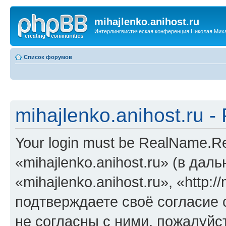
mihajlenko.anihost.ru
Интерлингвистическая конференция Николая Мих
Список форумов
mihajlenko.anihost.ru 
Your login must be RealName.
«mihajlenko.anihost.ru» (в да
«mihajlenko.anihost.ru», «http://
подтверждаете своё согласие
не согласны с ними, пожалуйст