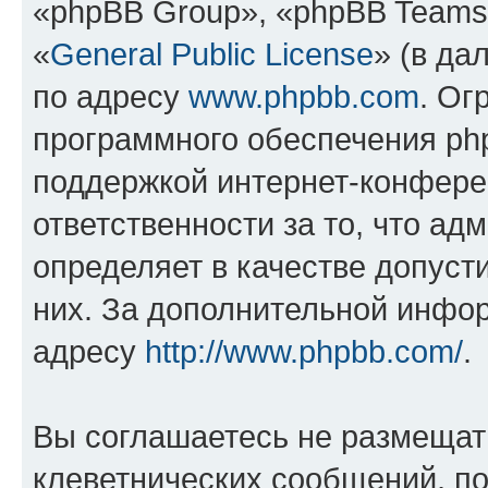
«phpBB Group», «phpBB Teams
«
General Public License
» (в да
по адресу
www.phpbb.com
. Ог
программного обеспечения php
поддержкой интернет-конферен
ответственности за то, что а
определяет в качестве допуст
них. За дополнительной инфо
адресу
http://www.phpbb.com/
.
Вы соглашаетесь не размещат
клеветнических сообщений, п