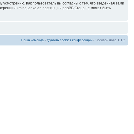
у усмотрению. Как пользователь вы согласны с тем, что введённая вами
ренции «mihajlenko.anihost.ru», ни phpBB Group не может быть
Наша команда
•
Удалить cookies конференции
• Часовой пояс: UTC