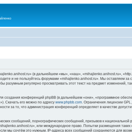
айленко
enko.anihost.ru» (в дальнейшем «мы», «наш», «mihajlenko.anihost.ru», «http:/
одите и не пользуйтесь форумами «mihajlenko.anihost.ru». Мы оставляем за 
 бы разумным регулярно просматривать этот текст на предмет изменений, так
я создания конференций phpBB (в дальнейшем «они», «программное обеспе
»). Скачать его можно по адресу
www.phpbb.com
. Ограничения лицензии GPL 
ности за то, что администрация конференций определяет в качестве допусти
ческих сообщений, порнографических сообщений, призывов к национальной р
mihajlenko.anihost.ru», или международное право. Попытки размещения таки
если мы сочтём это нужным. IP-адреса всех сообщений сохраняются для возм