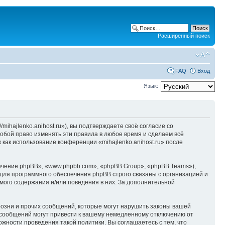
Расширенный поиск
FAQ
Вход
Язык:
/mihajlenko.anihost.ru»), вы подтверждаете своё согласие со
собой право изменять эти правила в любое время и сделаем всё
 как использование конференции «mihajlenko.anihost.ru» после
чение phpBB», «www.phpbb.com», «phpBB Group», «phpBB Teams»),
для программного обеспечения phpBB строго связаны с организацией и
мого содержания и/или поведения в них. За дополнительной
озни и прочих сообщений, которые могут нарушить законы вашей
х сообщений могут привести к вашему немедленному отключению от
ожности проведения такой политики. Вы соглашаетесь с тем, что