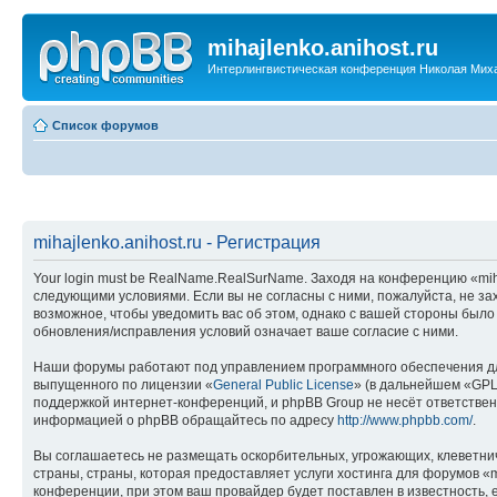
mihajlenko.anihost.ru
Интерлингвистическая конференция Николая Мих
Список форумов
mihajlenko.anihost.ru - Регистрация
Your login must be RealName.RealSurName. Заходя на конференцию «mihajl
следующими условиями. Если вы не согласны с ними, пожалуйста, не зах
возможное, чтобы уведомить вас об этом, однако с вашей стороны было
обновления/исправления условий означает ваше согласие с ними.
Наши форумы работают под управлением программного обеспечения дл
выпущенного по лицензии «
General Public License
» (в дальнейшем «GPL
поддержкой интернет-конференций, и phpBB Group не несёт ответствен
информацией о phpBB обращайтесь по адресу
http://www.phpbb.com/
.
Вы соглашаетесь не размещать оскорбительных, угрожающих, клеветни
страны, страны, которая предоставляет услуги хостинга для форумов «
конференции, при этом ваш провайдер будет поставлен в известность, 