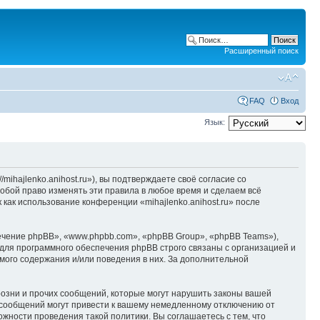
Расширенный поиск
FAQ
Вход
Язык:
/mihajlenko.anihost.ru»), вы подтверждаете своё согласие со
собой право изменять эти правила в любое время и сделаем всё
 как использование конференции «mihajlenko.anihost.ru» после
чение phpBB», «www.phpbb.com», «phpBB Group», «phpBB Teams»),
для программного обеспечения phpBB строго связаны с организацией и
мого содержания и/или поведения в них. За дополнительной
озни и прочих сообщений, которые могут нарушить законы вашей
х сообщений могут привести к вашему немедленному отключению от
ожности проведения такой политики. Вы соглашаетесь с тем, что