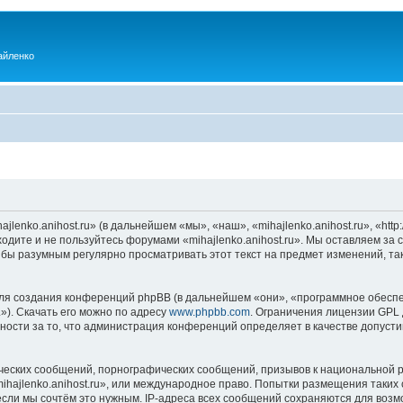
айленко
enko.anihost.ru» (в дальнейшем «мы», «наш», «mihajlenko.anihost.ru», «http:/
одите и не пользуйтесь форумами «mihajlenko.anihost.ru». Мы оставляем за 
 бы разумным регулярно просматривать этот текст на предмет изменений, так
я создания конференций phpBB (в дальнейшем «они», «программное обеспе
»). Скачать его можно по адресу
www.phpbb.com
. Ограничения лицензии GPL 
ности за то, что администрация конференций определяет в качестве допусти
ческих сообщений, порнографических сообщений, призывов к национальной р
mihajlenko.anihost.ru», или международное право. Попытки размещения таки
если мы сочтём это нужным. IP-адреса всех сообщений сохраняются для возм