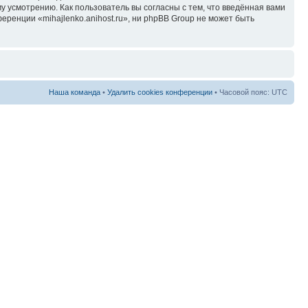
у усмотрению. Как пользователь вы согласны с тем, что введённая вами
ренции «mihajlenko.anihost.ru», ни phpBB Group не может быть
Наша команда
•
Удалить cookies конференции
• Часовой пояс: UTC