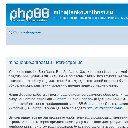
mihajlenko.anihost.ru
Интерлингвистическая конференция Николая Мих
Список форумов
mihajlenko.anihost.ru - Регистрация
Your login must be RealName.RealSurName. Заходя на конференцию «mihajl
следующими условиями. Если вы не согласны с ними, пожалуйста, не зах
возможное, чтобы уведомить вас об этом, однако с вашей стороны было
обновления/исправления условий означает ваше согласие с ними.
Наши форумы работают под управлением программного обеспечения дл
выпущенного по лицензии «
General Public License
» (в дальнейшем «GPL
поддержкой интернет-конференций, и phpBB Group не несёт ответствен
информацией о phpBB обращайтесь по адресу
http://www.phpbb.com/
.
Вы соглашаетесь не размещать оскорбительных, угрожающих, клеветни
страны, страны, которая предоставляет услуги хостинга для форумов «
конференции, при этом ваш провайдер будет поставлен в известность, 