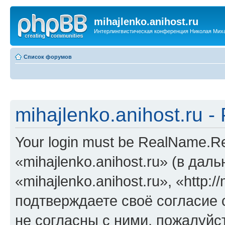
mihajlenko.anihost.ru
Интерлингвистическая конференция Николая Мих
Список форумов
mihajlenko.anihost.ru 
Your login must be RealName.
«mihajlenko.anihost.ru» (в да
«mihajlenko.anihost.ru», «http://
подтверждаете своё согласие
не согласны с ними, пожалуйст