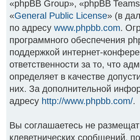
«phpBB Group», «phpBB Teams
«
General Public License
» (в да
по адресу
www.phpbb.com
. Ог
программного обеспечения php
поддержкой интернет-конферен
ответственности за то, что а
определяет в качестве допуст
них. За дополнительной инфо
адресу
http://www.phpbb.com/
.
Вы соглашаетесь не размещат
клеветнических сообщений, п