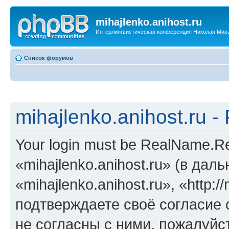
mihajlenko.anihost.ru
Интерлингвистическая конференция Николая Мих
Список форумов
mihajlenko.anihost.ru 
Your login must be RealName.
«mihajlenko.anihost.ru» (в да
«mihajlenko.anihost.ru», «http://
подтверждаете своё согласие
не согласны с ними, пожалуйст