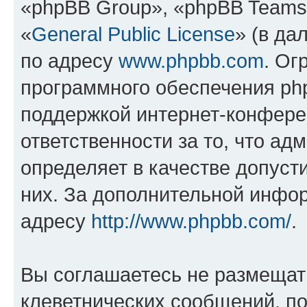
«phpBB Group», «phpBB Teams
«
General Public License
» (в да
по адресу
www.phpbb.com
. Ог
программного обеспечения php
поддержкой интернет-конферен
ответственности за то, что а
определяет в качестве допуст
них. За дополнительной инфо
адресу
http://www.phpbb.com/
.
Вы соглашаетесь не размещат
клеветнических сообщений, п