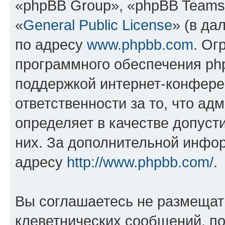
«phpBB Group», «phpBB Teams
«
General Public License
» (в да
по адресу
www.phpbb.com
. Ог
программного обеспечения php
поддержкой интернет-конферен
ответственности за то, что а
определяет в качестве допуст
них. За дополнительной инфо
адресу
http://www.phpbb.com/
.
Вы соглашаетесь не размещат
клеветнических сообщений, п