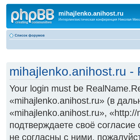
mihajlenko.anihost.ru
Интерлингвистическая конференция Николая Мих
Список форумов
mihajlenko.anihost.ru 
Your login must be RealName.
«mihajlenko.anihost.ru» (в да
«mihajlenko.anihost.ru», «http://
подтверждаете своё согласие
не согласны с ними, пожалуйст