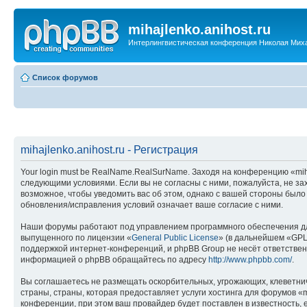
mihajlenko.anihost.ru
Интерлингвистическая конференция Николая Мих
Список форумов
mihajlenko.anihost.ru - Регистрация
Your login must be RealName.RealSurName. Заходя на конференцию «mihajl
следующими условиями. Если вы не согласны с ними, пожалуйста, не зах
возможное, чтобы уведомить вас об этом, однако с вашей стороны было
обновления/исправления условий означает ваше согласие с ними.
Наши форумы работают под управлением программного обеспечения дл
выпущенного по лицензии «
General Public License
» (в дальнейшем «GPL
поддержкой интернет-конференций, и phpBB Group не несёт ответствен
информацией о phpBB обращайтесь по адресу
http://www.phpbb.com/
.
Вы соглашаетесь не размещать оскорбительных, угрожающих, клеветни
страны, страны, которая предоставляет услуги хостинга для форумов «
конференции, при этом ваш провайдер будет поставлен в известность, 