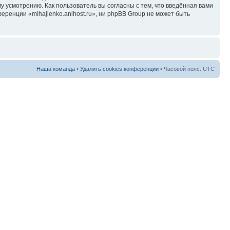
у усмотрению. Как пользователь вы согласны с тем, что введённая вами
ренции «mihajlenko.anihost.ru», ни phpBB Group не может быть
Наша команда
•
Удалить cookies конференции
• Часовой пояс: UTC