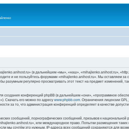
айленко
enko.anihost.ru» (в дальнейшем «мы», «наш», «mihajlenko.anihost.ru», «http:/
одите и не пользуйтесь форумами «mihajlenko.anihost.ru». Мы оставляем за 
 бы разумным регулярно просматривать этот текст на предмет изменений, так
я создания конференций phpBB (в дальнейшем «они», «программное обеспе
»). Скачать его можно по адресу
www.phpbb.com
. Ограничения лицензии GPL 
ности за то, что администрация конференций определяет в качестве допусти
ческих сообщений, порнографических сообщений, призывов к национальной р
mihajlenko.anihost.ru», или международное право. Попытки размещения таки
если мы сочтём это нужным. IP-адреса всех сообщений сохраняются для возм