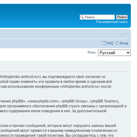
Расширенный поиск
FAQ
Вход
Язык:
/mihajlenko.anihost.ru»), вы подтверждаете своё согласие со
собой право изменять эти правила в любое время и сделаем всё
 как использование конференции «mihajlenko.anihost.ru» после
чение phpBB», «www.phpbb.com», «phpBB Group», «phpBB Teams»),
для программного обеспечения phpBB строго связаны с организацией и
мого содержания и/или поведения в них. За дополнительной
озни и прочих сообщений, которые могут нарушить законы вашей
х сообщений могут привести к вашему немедленному отключению от
ожности проведения такой политики. Вы соглашаетесь с тем, что