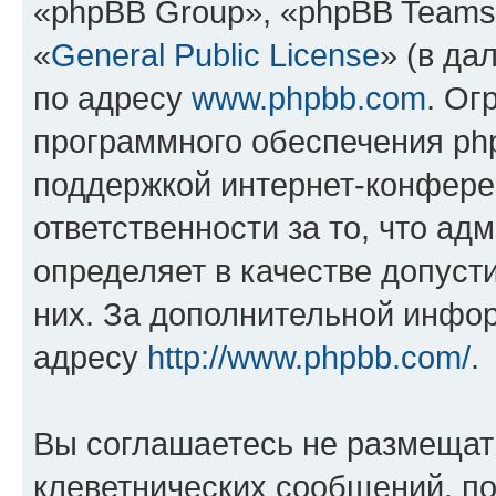
«phpBB Group», «phpBB Teams
«
General Public License
» (в да
по адресу
www.phpbb.com
. Ог
программного обеспечения php
поддержкой интернет-конферен
ответственности за то, что а
определяет в качестве допуст
них. За дополнительной инфо
адресу
http://www.phpbb.com/
.
Вы соглашаетесь не размещат
клеветнических сообщений, п