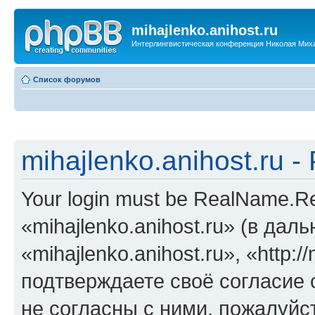
mihajlenko.anihost.ru
Интерлингвистическая конференция Николая Мих
Список форумов
mihajlenko.anihost.ru 
Your login must be RealName.
«mihajlenko.anihost.ru» (в да
«mihajlenko.anihost.ru», «http://
подтверждаете своё согласие
не согласны с ними, пожалуйст