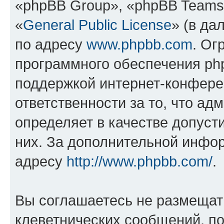
«phpBB Group», «phpBB Teams
«
General Public License
» (в да
по адресу
www.phpbb.com
. Ог
программного обеспечения php
поддержкой интернет-конферен
ответственности за то, что а
определяет в качестве допуст
них. За дополнительной инфо
адресу
http://www.phpbb.com/
.
Вы соглашаетесь не размещат
клеветнических сообщений, п