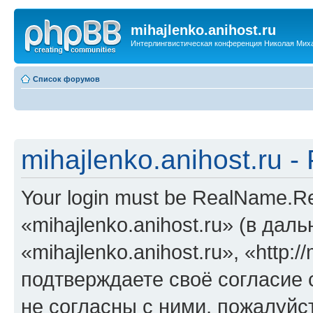
mihajlenko.anihost.ru
Интерлингвистическая конференция Николая Мих
Список форумов
mihajlenko.anihost.ru 
Your login must be RealName.
«mihajlenko.anihost.ru» (в да
«mihajlenko.anihost.ru», «http://
подтверждаете своё согласие
не согласны с ними, пожалуйст