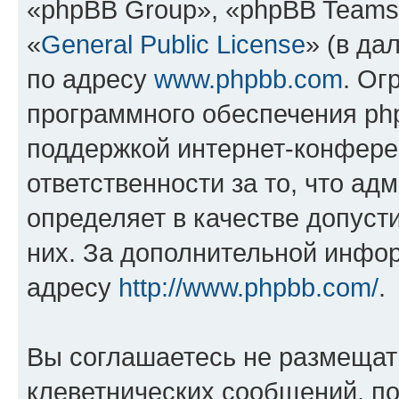
«phpBB Group», «phpBB Teams
«
General Public License
» (в да
по адресу
www.phpbb.com
. Ог
программного обеспечения php
поддержкой интернет-конферен
ответственности за то, что а
определяет в качестве допуст
них. За дополнительной инфо
адресу
http://www.phpbb.com/
.
Вы соглашаетесь не размещат
клеветнических сообщений, п