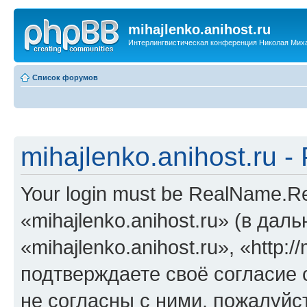
mihajlenko.anihost.ru
Интерлингвистическая конференция Николая Мих
Список форумов
mihajlenko.anihost.ru 
Your login must be RealName.
«mihajlenko.anihost.ru» (в да
«mihajlenko.anihost.ru», «http://
подтверждаете своё согласие
не согласны с ними, пожалуйст