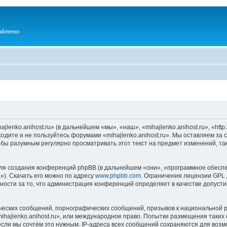
айленко
enko.anihost.ru» (в дальнейшем «мы», «наш», «mihajlenko.anihost.ru», «http:/
одите и не пользуйтесь форумами «mihajlenko.anihost.ru». Мы оставляем за 
 бы разумным регулярно просматривать этот текст на предмет изменений, так
я создания конференций phpBB (в дальнейшем «они», «программное обеспе
»). Скачать его можно по адресу
www.phpbb.com
. Ограничения лицензии GPL 
ности за то, что администрация конференций определяет в качестве допусти
ческих сообщений, порнографических сообщений, призывов к национальной р
mihajlenko.anihost.ru», или международное право. Попытки размещения таки
если мы сочтём это нужным. IP-адреса всех сообщений сохраняются для возм