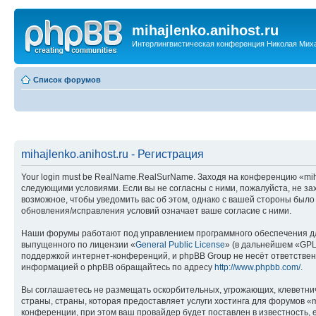
mihajlenko.anihost.ru
Интерлингвистическая конференция Николая Мих
Список форумов
mihajlenko.anihost.ru - Регистрация
Your login must be RealName.RealSurName. Заходя на конференцию «mihajl
следующими условиями. Если вы не согласны с ними, пожалуйста, не зах
возможное, чтобы уведомить вас об этом, однако с вашей стороны было
обновления/исправления условий означает ваше согласие с ними.
Наши форумы работают под управлением программного обеспечения дл
выпущенного по лицензии «
General Public License
» (в дальнейшем «GPL
поддержкой интернет-конференций, и phpBB Group не несёт ответствен
информацией о phpBB обращайтесь по адресу
http://www.phpbb.com/
.
Вы соглашаетесь не размещать оскорбительных, угрожающих, клеветни
страны, страны, которая предоставляет услуги хостинга для форумов «
конференции, при этом ваш провайдер будет поставлен в известность, 