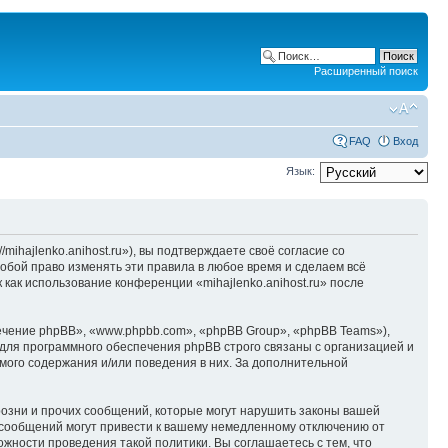
Расширенный поиск
FAQ
Вход
Язык:
/mihajlenko.anihost.ru»), вы подтверждаете своё согласие со
собой право изменять эти правила в любое время и сделаем всё
 как использование конференции «mihajlenko.anihost.ru» после
чение phpBB», «www.phpbb.com», «phpBB Group», «phpBB Teams»),
для программного обеспечения phpBB строго связаны с организацией и
мого содержания и/или поведения в них. За дополнительной
озни и прочих сообщений, которые могут нарушить законы вашей
х сообщений могут привести к вашему немедленному отключению от
ожности проведения такой политики. Вы соглашаетесь с тем, что