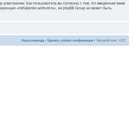
у усмотрению. Как пользователь вы согласны с тем, что введённая вами
ренции «mihajlenko.anihost.ru», ни phpBB Group не может быть
Наша команда
•
Удалить cookies конференции
• Часовой пояс: UTC