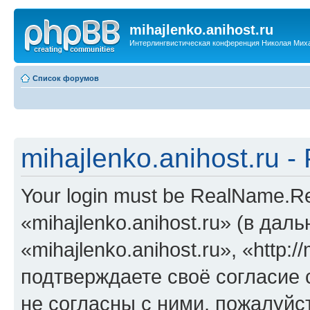
mihajlenko.anihost.ru
Интерлингвистическая конференция Николая Мих
Список форумов
mihajlenko.anihost.ru 
Your login must be RealName.
«mihajlenko.anihost.ru» (в да
«mihajlenko.anihost.ru», «http://
подтверждаете своё согласие
не согласны с ними, пожалуйст