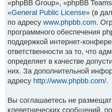
«phpBB Group», «phpBB Teams
«
General Public License
» (в да
по адресу
www.phpbb.com
. Ог
программного обеспечения php
поддержкой интернет-конферен
ответственности за то, что а
определяет в качестве допуст
них. За дополнительной инфо
адресу
http://www.phpbb.com/
.
Вы соглашаетесь не размещат
клеветнических сообщений, п