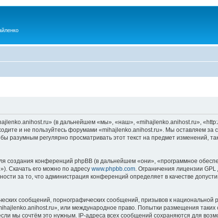
айленко
enko.anihost.ru» (в дальнейшем «мы», «наш», «mihajlenko.anihost.ru», «http:/
одите и не пользуйтесь форумами «mihajlenko.anihost.ru». Мы оставляем за 
 бы разумным регулярно просматривать этот текст на предмет изменений, так
я создания конференций phpBB (в дальнейшем «они», «программное обеспе
»). Скачать его можно по адресу
www.phpbb.com
. Ограничения лицензии GPL 
ности за то, что администрация конференций определяет в качестве допусти
ческих сообщений, порнографических сообщений, призывов к национальной р
mihajlenko.anihost.ru», или международное право. Попытки размещения таки
если мы сочтём это нужным. IP-адреса всех сообщений сохраняются для возм