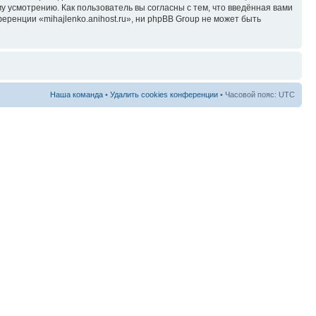
у усмотрению. Как пользователь вы согласны с тем, что введённая вами
ренции «mihajlenko.anihost.ru», ни phpBB Group не может быть
Наша команда
•
Удалить cookies конференции
• Часовой пояс: UTC