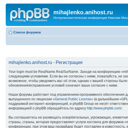
mihajlenko.anihost.ru
Интерлингвистическая конференция Николая Мих
Список форумов
mihajlenko.anihost.ru - Регистрация
Your login must be RealName.RealSurName. Заходя на конференцию «mihajl
следующими условиями. Если вы не согласны с ними, пожалуйста, не зах
возможное, чтобы уведомить вас об этом, однако с вашей стороны было
обновления/исправления условий означает ваше согласие с ними.
Наши форумы работают под управлением программного обеспечения дл
выпущенного по лицензии «
General Public License
» (в дальнейшем «GPL
поддержкой интернет-конференций, и phpBB Group не несёт ответствен
информацией о phpBB обращайтесь по адресу
http://www.phpbb.com/
.
Вы соглашаетесь не размещать оскорбительных, угрожающих, клеветни
страны, страны, которая предоставляет услуги хостинга для форумов «
конференции, при этом ваш провайдер будет поставлен в известность, 