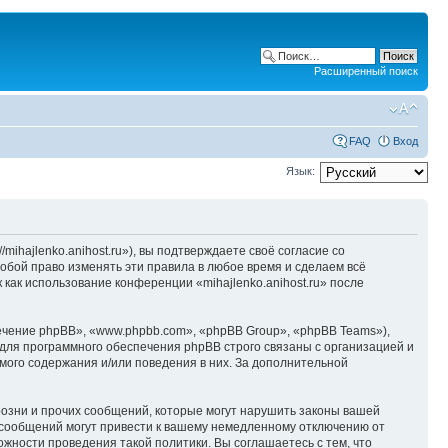
Расширенный поиск
FAQ
Вход
Язык:
/mihajlenko.anihost.ru»), вы подтверждаете своё согласие со
собой право изменять эти правила в любое время и сделаем всё
 как использование конференции «mihajlenko.anihost.ru» после
чение phpBB», «www.phpbb.com», «phpBB Group», «phpBB Teams»),
для программного обеспечения phpBB строго связаны с организацией и
мого содержания и/или поведения в них. За дополнительной
озни и прочих сообщений, которые могут нарушить законы вашей
х сообщений могут привести к вашему немедленному отключению от
ожности проведения такой политики. Вы соглашаетесь с тем, что