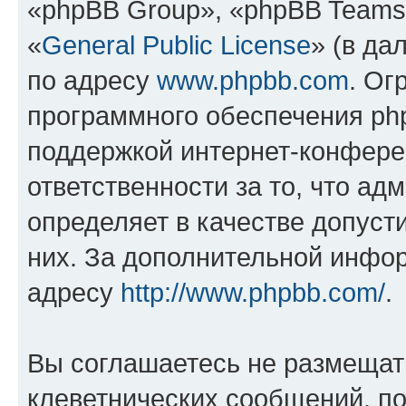
«phpBB Group», «phpBB Teams
«
General Public License
» (в да
по адресу
www.phpbb.com
. Ог
программного обеспечения php
поддержкой интернет-конферен
ответственности за то, что а
определяет в качестве допуст
них. За дополнительной инфо
адресу
http://www.phpbb.com/
.
Вы соглашаетесь не размещат
клеветнических сообщений, п