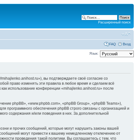
Расширенный поиск
FAQ
Вход
Язык:
/mihajlenko.anihost.ru»), вы подтверждаете своё согласие со
собой право изменять эти правила в любое время и сделаем всё
 как использование конференции «mihajlenko.anihost.ru» после
чение phpBB», «www.phpbb.com», «phpBB Group», «phpBB Teams»),
для программного обеспечения phpBB строго связаны с организацией и
мого содержания и/или поведения в них. За дополнительной
озни и прочих сообщений, которые могут нарушить законы вашей
х сообщений могут привести к вашему немедленному отключению от
ожности проведения такой политики. Вы соглашаетесь с тем, что