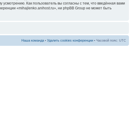
у усмотрению. Как пользователь вы согласны с тем, что введённая вами
ренции «mihajlenko.anihost.ru», ни phpBB Group не может быть
Наша команда
•
Удалить cookies конференции
• Часовой пояс: UTC