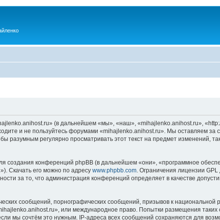
айленко
enko.anihost.ru» (в дальнейшем «мы», «наш», «mihajlenko.anihost.ru», «http:/
одите и не пользуйтесь форумами «mihajlenko.anihost.ru». Мы оставляем за 
 бы разумным регулярно просматривать этот текст на предмет изменений, так
я создания конференций phpBB (в дальнейшем «они», «программное обеспе
»). Скачать его можно по адресу
www.phpbb.com
. Ограничения лицензии GPL 
ности за то, что администрация конференций определяет в качестве допусти
ческих сообщений, порнографических сообщений, призывов к национальной р
mihajlenko.anihost.ru», или международное право. Попытки размещения таки
если мы сочтём это нужным. IP-адреса всех сообщений сохраняются для возм