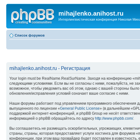
mihajlenko.anihost.ru
Интерлингвистическая конференция Николая Мих
Список форумов
mihajlenko.anihost.ru - Регистрация
Your login must be RealName.RealSurName. Заходя на конференцию «mihajl
следующими условиями. Если вы не согласны с ними, пожалуйста, не зах
возможное, чтобы уведомить вас об этом, однако с вашей стороны было
обновления/исправления условий означает ваше согласие с ними.
Наши форумы работают под управлением программного обеспечения дл
выпущенного по лицензии «
General Public License
» (в дальнейшем «GPL
поддержкой интернет-конференций, и phpBB Group не несёт ответствен
информацией о phpBB обращайтесь по адресу
http://www.phpbb.com/
.
Вы соглашаетесь не размещать оскорбительных, угрожающих, клеветни
страны, страны, которая предоставляет услуги хостинга для форумов «
конференции, при этом ваш провайдер будет поставлен в известность, 