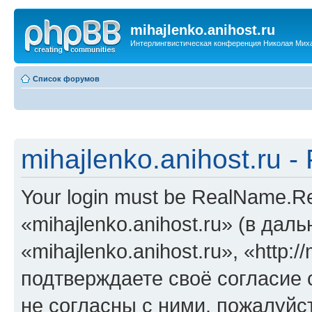
mihajlenko.anihost.ru
Интерлингвистическая конференция Николая Мих
Список форумов
mihajlenko.anihost.ru 
Your login must be RealName.
«mihajlenko.anihost.ru» (в да
«mihajlenko.anihost.ru», «http://
подтверждаете своё согласие
не согласны с ними, пожалуйст