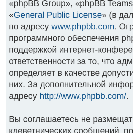
«phpBB Group», «phpBB Teams
«
General Public License
» (в да
по адресу
www.phpbb.com
. Ог
программного обеспечения php
поддержкой интернет-конферен
ответственности за то, что а
определяет в качестве допуст
них. За дополнительной инфо
адресу
http://www.phpbb.com/
.
Вы соглашаетесь не размещат
клеветнических сообщений, п