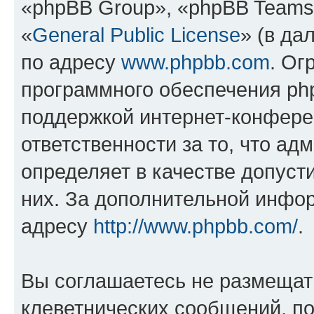
«phpBB Group», «phpBB Teams
«
General Public License
» (в да
по адресу
www.phpbb.com
. Ог
программного обеспечения php
поддержкой интернет-конферен
ответственности за то, что а
определяет в качестве допуст
них. За дополнительной инфо
адресу
http://www.phpbb.com/
.
Вы соглашаетесь не размещат
клеветнических сообщений, п