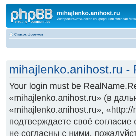
mihajlenko.anihost.ru
Интерлингвистическая конференция Николая Мих
Список форумов
mihajlenko.anihost.ru 
Your login must be RealName.
«mihajlenko.anihost.ru» (в да
«mihajlenko.anihost.ru», «http://
подтверждаете своё согласие
не согласны с ними, пожалуйст