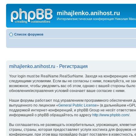
mihajlenko.anihost.ru
Интерлингвистическая конференция Николая Мих
Список форумов
mihajlenko.anihost.ru - Регистрация
Your login must be RealName.RealSurName. Заходя на конференцию «mihajl
следующими условиями. Если вы не согласны с ними, пожалуйста, не зах
возможное, чтобы уведомить вас об этом, однако с вашей стороны было
обновления/исправления условий означает ваше согласие с ними.
Наши форумы работают под управлением программного обеспечения дл
выпущенного по лицензии «
General Public License
» (в дальнейшем «GPL
поддержкой интернет-конференций, и phpBB Group не несёт ответствен
информацией о phpBB обращайтесь по адресу
http://www.phpbb.com/
.
Вы соглашаетесь не размещать оскорбительных, угрожающих, клеветни
страны, страны, которая предоставляет услуги хостинга для форумов «
конференции, при этом ваш провайдер будет поставлен в известность, 