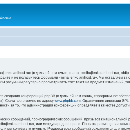
айленко
enko.anihost.ru» (в дальнейшем «мы», «наш», «mihajlenko.anihost.ru», «http:/
одите и не пользуйтесь форумами «mihajlenko.anihost.ru». Мы оставляем за 
 бы разумным регулярно просматривать этот текст на предмет изменений, так
я создания конференций phpBB (в дальнейшем «они», «программное обеспе
»). Скачать его можно по адресу
www.phpbb.com
. Ограничения лицензии GPL 
ности за то, что администрация конференций определяет в качестве допусти
ческих сообщений, порнографических сообщений, призывов к национальной р
mihajlenko.anihost.ru», или международное право. Попытки размещения таки
если мы сочтём это нужным. IP-адреса всех сообщений сохраняются для возм