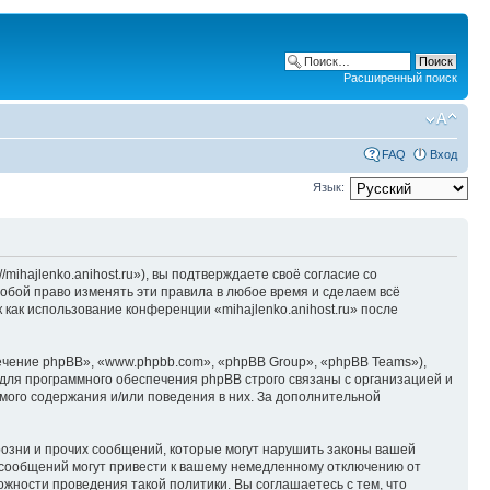
Расширенный поиск
FAQ
Вход
Язык:
/mihajlenko.anihost.ru»), вы подтверждаете своё согласие со
собой право изменять эти правила в любое время и сделаем всё
 как использование конференции «mihajlenko.anihost.ru» после
чение phpBB», «www.phpbb.com», «phpBB Group», «phpBB Teams»),
для программного обеспечения phpBB строго связаны с организацией и
мого содержания и/или поведения в них. За дополнительной
озни и прочих сообщений, которые могут нарушить законы вашей
х сообщений могут привести к вашему немедленному отключению от
ожности проведения такой политики. Вы соглашаетесь с тем, что