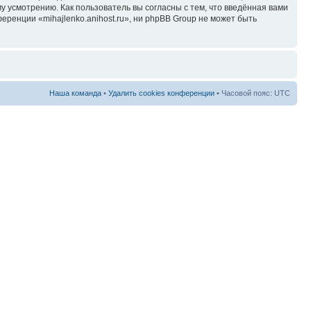
у усмотрению. Как пользователь вы согласны с тем, что введённая вами
ренции «mihajlenko.anihost.ru», ни phpBB Group не может быть
Наша команда
•
Удалить cookies конференции
• Часовой пояс: UTC