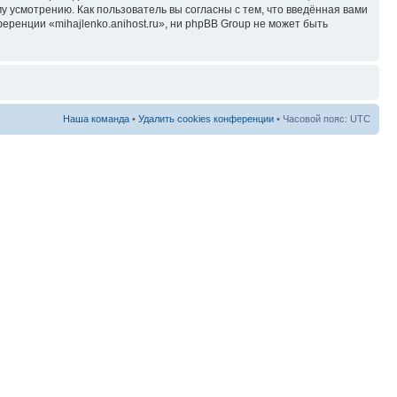
у усмотрению. Как пользователь вы согласны с тем, что введённая вами
ренции «mihajlenko.anihost.ru», ни phpBB Group не может быть
Наша команда
•
Удалить cookies конференции
• Часовой пояс: UTC