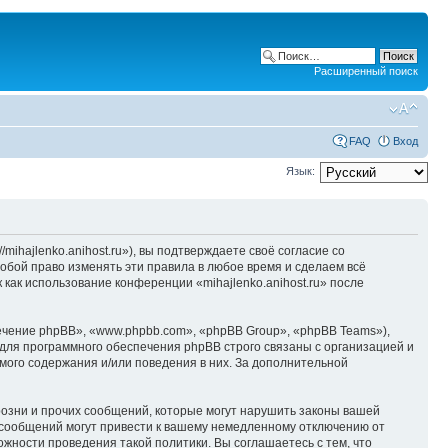
Расширенный поиск
FAQ
Вход
Язык:
/mihajlenko.anihost.ru»), вы подтверждаете своё согласие со
собой право изменять эти правила в любое время и сделаем всё
 как использование конференции «mihajlenko.anihost.ru» после
чение phpBB», «www.phpbb.com», «phpBB Group», «phpBB Teams»),
для программного обеспечения phpBB строго связаны с организацией и
мого содержания и/или поведения в них. За дополнительной
озни и прочих сообщений, которые могут нарушить законы вашей
х сообщений могут привести к вашему немедленному отключению от
ожности проведения такой политики. Вы соглашаетесь с тем, что