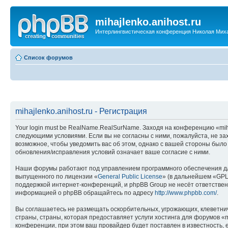
mihajlenko.anihost.ru
Интерлингвистическая конференция Николая Мих
Список форумов
mihajlenko.anihost.ru - Регистрация
Your login must be RealName.RealSurName. Заходя на конференцию «mihajl
следующими условиями. Если вы не согласны с ними, пожалуйста, не зах
возможное, чтобы уведомить вас об этом, однако с вашей стороны было
обновления/исправления условий означает ваше согласие с ними.
Наши форумы работают под управлением программного обеспечения дл
выпущенного по лицензии «
General Public License
» (в дальнейшем «GPL
поддержкой интернет-конференций, и phpBB Group не несёт ответствен
информацией о phpBB обращайтесь по адресу
http://www.phpbb.com/
.
Вы соглашаетесь не размещать оскорбительных, угрожающих, клеветни
страны, страны, которая предоставляет услуги хостинга для форумов «
конференции, при этом ваш провайдер будет поставлен в известность, 