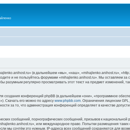
айленко
enko.anihost.ru» (в дальнейшем «мы», «наш», «mihajlenko.anihost.ru», «http:/
одите и не пользуйтесь форумами «mihajlenko.anihost.ru». Мы оставляем за 
 бы разумным регулярно просматривать этот текст на предмет изменений, так
я создания конференций phpBB (в дальнейшем «они», «программное обеспе
»). Скачать его можно по адресу
www.phpbb.com
. Ограничения лицензии GPL 
ности за то, что администрация конференций определяет в качестве допусти
ческих сообщений, порнографических сообщений, призывов к национальной р
mihajlenko.anihost.ru», или международное право. Попытки размещения таки
если мы сочтём это нужным. IP-адреса всех сообщений сохраняются для возм