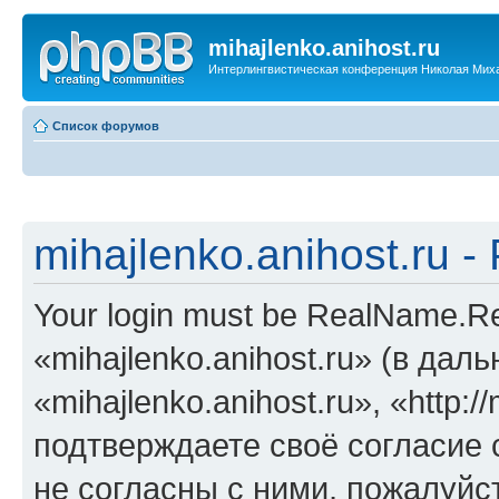
mihajlenko.anihost.ru
Интерлингвистическая конференция Николая Мих
Список форумов
mihajlenko.anihost.ru 
Your login must be RealName.
«mihajlenko.anihost.ru» (в да
«mihajlenko.anihost.ru», «http://
подтверждаете своё согласие
не согласны с ними, пожалуйст