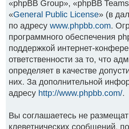
«phpBB Group», «phpBB Teams
«
General Public License
» (в да
по адресу
www.phpbb.com
. Ог
программного обеспечения php
поддержкой интернет-конферен
ответственности за то, что а
определяет в качестве допуст
них. За дополнительной инфо
адресу
http://www.phpbb.com/
.
Вы соглашаетесь не размещат
клеветнических сообщений, п