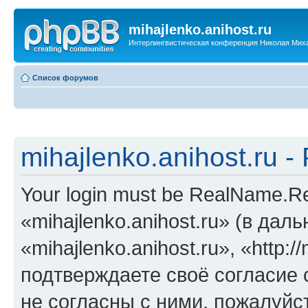
mihajlenko.anihost.ru
Интерлингвистическая конференция Николая Мих
Список форумов
mihajlenko.anihost.ru 
Your login must be RealName.
«mihajlenko.anihost.ru» (в да
«mihajlenko.anihost.ru», «http://
подтверждаете своё согласие
не согласны с ними, пожалуйст