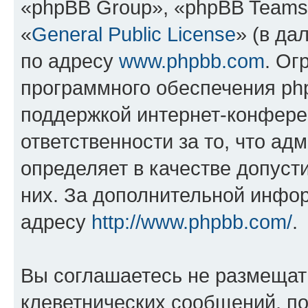
«phpBB Group», «phpBB Teams
«
General Public License
» (в да
по адресу
www.phpbb.com
. Ог
программного обеспечения php
поддержкой интернет-конферен
ответственности за то, что а
определяет в качестве допуст
них. За дополнительной инфо
адресу
http://www.phpbb.com/
.
Вы соглашаетесь не размещат
клеветнических сообщений, п